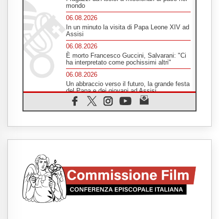
mondo
06.08.2026
In un minuto la visita di Papa Leone XIV ad
Assisi
06.08.2026
È morto Francesco Guccini, Salvarani: "Ci
ha interpretato come pochissimi altri"
06.08.2026
Un abbraccio verso il futuro, la grande festa
del Papa e dei giovani ad Assisi
06.08.2026
Il grazie dei giovani al Papa: "Oggi ci
sentiamo Chiesa"
06.08.2026
Leone XIV: la rivoluzione del Vangelo
abbatte i muri che separano gli esseri
umani
06.08.2026
Fra Marco Vianelli: alla scuola di san
Francesco per imparare il Vangelo della
pace
06.08.2026
Hiroshima, ad 81 anni dalla bomba resta
alto il richiamo al disarmo mondiale