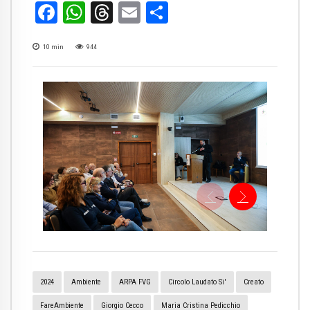
Facebook
WhatsApp
Threads
Email
Condividi
10
min
944
2024
Ambiente
ARPA FVG
Circolo Laudato Si'
Creato
FareAmbiente
Giorgio Cecco
Maria Cristina Pedicchio