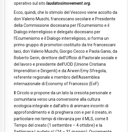
operativo sul sito
laudatosimovement.org.
Ecco, quindi, che lo stimolo del Vescovo viene accolto da
don Valerio Muschi, francescano secolare e Presidente
della Commissione diocesana per l’Ecumenismo e il
Dialogo interreligioso e delegato diocesano per
l’Ecumenismo e il Dialogo interreligioso, si forma un
primo gruppo di promotori costituito da tre francescani
laici, don Valerio Muschi, Giorgio Cecco e Paola Ganis; da
Roberto Gerin, direttore dell’Ufficio di Pastorale sociale e
del lavoro e presidente dell’UCID (Unione Cristiana
Imprenditori e Dirigenti) e da Arwen Emy Sfregola,
referente regionale e membro dell’Assemblea
internazionale di Economy of Francesco (EoF).
I
l Circolo si propone da un lato la crescita personale e
comunitaria verso una conversione alla cultura
ecologica integrale e dall’altro di animare incontri di
approfondimento e di preghiera con e per il creato, in
particolare nei tempi di rilevanza per il MLS, come Il
Tempo del creato (1 settembre – 4 ottobre) e la
Settimana Laudato si’ (24 – 31 maggio). Ovviamente