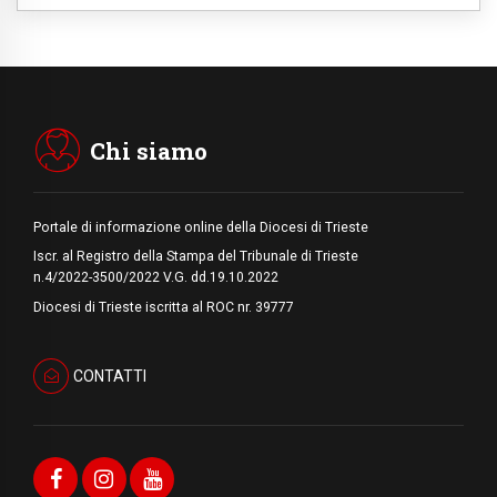
06.08.2026
Il Papa con i giovani ad Assisi: costruire la
civiltà dell'amore non delle contrapposizioni
06.08.2026
Hiroshima e Nagasaki, 81 anni dopo. Al via
i "dieci giorni di preghiera per la pace"
Chi siamo
Portale di informazione online della Diocesi di Trieste
Iscr. al Registro della Stampa del Tribunale di Trieste
n.4/2022-3500/2022 V.G. dd.19.10.2022
Diocesi di Trieste iscritta al ROC nr. 39777
CONTATTI