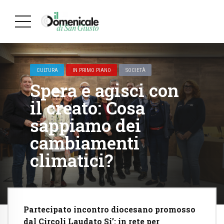
CULTURA
IN PRIMO PIANO
SOCIETÀ
Spera e agisci con
il creato: Cosa
sappiamo dei
cambiamenti
climatici?
Partecipato incontro diocesano promosso
dal Circoli Laudato Si’: in rete per