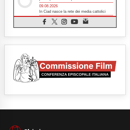
09.08.2026
In Ciad nasce la rete dei media cattolici
08.08.2026
Pozzuoli, la Chiesa in prima linea: una
Messa tra i detriti e aiuti per gli sfollati
08.08.2026
Leone XIV il 7 settembre al Santuario della
Madre del Buon Consiglio di Genazzano
08.08.2026
Il Papa: in Sant'Agata contempliamo la
vittoria dell'amore sulla morte
08.08.2026
Hebdomada Papae: il Gr in latino dell'8
agosto
08.08.2026
Spin Time, Reina: Cristo non abita nei
palazzi del potere ma si identifica coi
senzatetto
08.08.2026
SIGNIS 2026, la comunicazione al servizio
del Vangelo