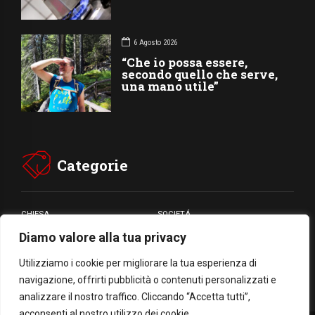
6 Agosto 2026
“Che io possa essere,
secondo quello che serve,
una mano utile”
Categorie
CHIESA
SOCIETÁ
Diamo valore alla tua privacy
CARITÁ
GIUBILEO
CULTURA
MEDIA
Utilizziamo i cookie per migliorare la tua esperienza di
navigazione, offrirti pubblicità o contenuti personalizzati e
analizzare il nostro traffico. Cliccando “Accetta tutti”,
acconsenti al nostro utilizzo dei cookie.