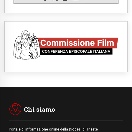
06.08.2026
Medio Oriente, intesa tra Iran e Oman sullo
Stretto di Hormuz
05.08.2026
Il cardinale Parolin in Messico: essere
presenti accanto a emarginati, migranti,
stranieri
05.08.2026
Pizzaballa ad Assisi: i cristiani stanchi del
tira e molla delle trattative, vogliono pace
05.08.2026
Cristiani e confuciani, rispetto e saggezza
per affrontare le "sfide urgenti" di oggi
05.08.2026
Santa Maria Maggiore, Makrickas: la grazia
di Dio scende ancora sul mondo
05.08.2026
I giovani attendono il Papa ad Assisi: "I
social non saziano, vogliamo cose grandi"
Chi siamo
Portale di informazione online della Diocesi di Trieste