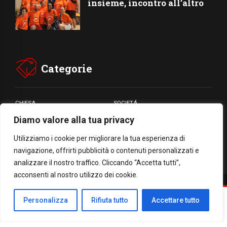
insieme, incontro all’altro
Categorie
CHIESA
SOCIETÁ
Diamo valore alla tua privacy
CARITÁ
GIUBILEO
CULTURA
MEDIA
Utilizziamo i cookie per migliorare la tua esperienza di
navigazione, offrirti pubblicità o contenuti personalizzati e
analizzare il nostro traffico. Cliccando “Accetta tutti”,
acconsenti al nostro utilizzo dei cookie.
Facebook
WhatsApp
Threads
Email
Condividi
Personalizza
Rifiuta tutto
Accettare tutto