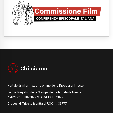
Filippine, il vicariato apostolico di Calapan
diventa diocesi
07.08.2026
A Castel Gandolfo l'arazzo di Raffaello sulla
predica di San Paolo
07.08.2026
Tagle: la guerra sfigura il mondo, solo la
rivelazione di Dio lo trasfigura
07.08.2026
Il Papa in Francia, quattro giorni intensi tra
Chiesa, popolo e istituzioni
07.08.2026
SIGNIS 2026, dare voce alle religiose
cattoliche nello spazio pubblico
Chi siamo
Portale di informazione online della Diocesi di Trieste
Iscr. al Registro della Stampa del Tribunale di Trieste
n.4/2022-3500/2022 V.G. dd.19.10.2022
Diocesi di Trieste iscritta al ROC nr. 39777