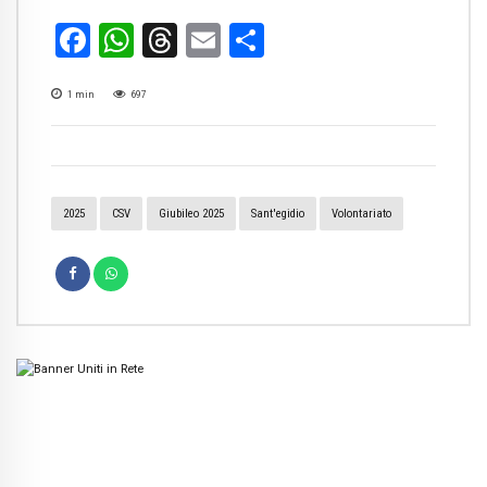
Facebook
WhatsApp
Threads
Email
Condividi
1
min
697
2025
CSV
Giubileo 2025
Sant'egidio
Volontariato