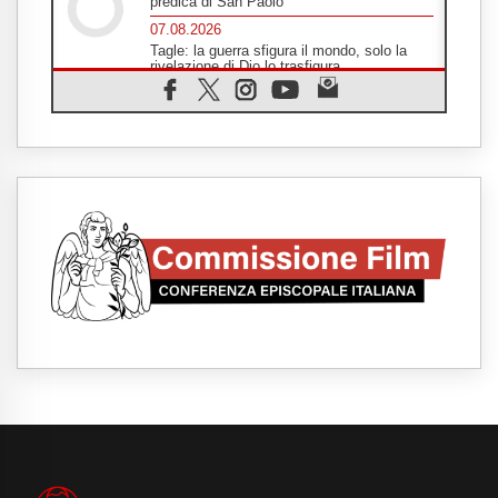
predica di San Paolo
07.08.2026
Tagle: la guerra sfigura il mondo, solo la
rivelazione di Dio lo trasfigura
07.08.2026
Il Papa in Francia, quattro giorni intensi tra
Chiesa, popolo e istituzioni
07.08.2026
SIGNIS 2026, dare voce alle religiose
cattoliche nello spazio pubblico
07.08.2026
Honduras, gli sfollati invisibili di una crisi
dimenticata
07.08.2026
Italia, Antigone: carceri al limite della
sopravvivenza per caldo e sovraffollamento
07.08.2026
Parolin conclude il viaggio in Messico: "La
pace inizia con l'empatia per il dolore altrui"
07.08.2026
Uruguay, il presidente dei vescovi: la visita
del Papa dono per tutto il Paese