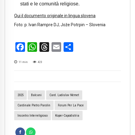
stati e le comunità religiose.
Qui il documento originale in lingua slovena
Foto: p. Ivan Rampre DJ; Jože Potrpin – Slovenia
Facebook
WhatsApp
Threads
Email
Condividi
11
min
423
2025
Balcani
Card. Ladislav Nèmet
Cardinale Pietro Parolin
Forum Per La Pace
Incontro Interreligioso
Koper-Capodistria