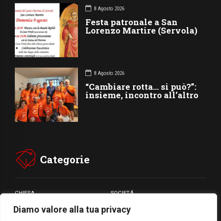
8 Agosto 2026
Festa patronale a San
Lorenzo Martire (Servola)
8 Agosto 2026
“Cambiare rotta… si può?”:
insieme, incontro all’altro
Categorie
CHIESA
SOCIETÁ
Diamo valore alla tua privacy
CARITÁ
GIUBILEO