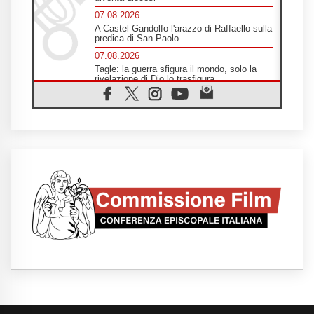
07.08.2026
A Castel Gandolfo l'arazzo di Raffaello sulla
predica di San Paolo
07.08.2026
Tagle: la guerra sfigura il mondo, solo la
rivelazione di Dio lo trasfigura
07.08.2026
Il Papa in Francia, quattro giorni intensi tra
Chiesa, popolo e istituzioni
07.08.2026
SIGNIS 2026, dare voce alle religiose
cattoliche nello spazio pubblico
07.08.2026
Honduras, gli sfollati invisibili di una crisi
dimenticata
07.08.2026
Italia, Antigone: carceri al limite della
sopravvivenza per caldo e sovraffollamento
07.08.2026
Parolin conclude il viaggio in Messico: "La
pace inizia con l'empatia per il dolore altrui"
07.08.2026
Uruguay, il presidente dei vescovi: la visita