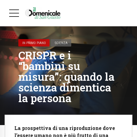
IN PRIMO PIANO
SCIENZA
CRISPR e i
“bambini su
misura”: quando la
scienza dimentica
la persona
La prospettiva di una riproduzione dove
l’essere umano non è più frutto di una