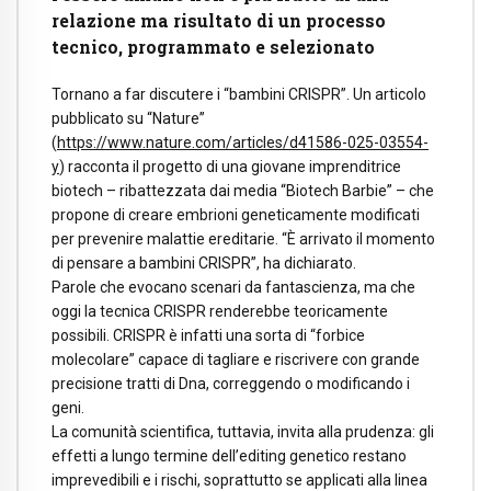
relazione ma risultato di un processo
tecnico, programmato e selezionato
Tornano a far discutere i “bambini CRISPR”. Un articolo
pubblicato su “Nature”
(
https://www.nature.com/articles/d41586-025-03554-
y
) racconta il progetto di una giovane imprenditrice
biotech – ribattezzata dai media “Biotech Barbie” – che
propone di creare embrioni geneticamente modificati
per prevenire malattie ereditarie. “È arrivato il momento
di pensare a bambini CRISPR”, ha dichiarato.
Parole che evocano scenari da fantascienza, ma che
oggi la tecnica CRISPR renderebbe teoricamente
possibili. CRISPR è infatti una sorta di “forbice
molecolare” capace di tagliare e riscrivere con grande
precisione tratti di Dna, correggendo o modificando i
geni.
La comunità scientifica, tuttavia, invita alla prudenza: gli
effetti a lungo termine dell’editing genetico restano
imprevedibili e i rischi, soprattutto se applicati alla linea