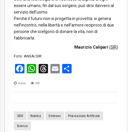
essere umano, fin dal suo sorgere, può dirsi davvero al
servizio dell’uomo.
Perché il futuro non si progetta in provetta: si genera
nell’incontro, nella libertà e nell’amore reciproco di due
persone che scelgono di donare la vita, non di
fabbricarla.
Maurizio Calipari
(
SIR
)
Foto: ANSA/SIR
Facebook
WhatsApp
Threads
Email
Condividi
6
min
370
2025
Bioetica
Embrioni
Procreazione Artificiale
Scienza