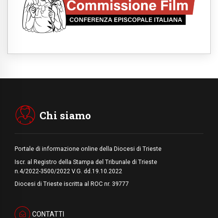
Argentina, l'arcivescovo Colombo: "La
visita del Papa messaggio di pace e
dignità"
08.08.2026
Tonalestate 2026, i giovani sconfiggono la
paura
08.08.2026
Marcinelle, 70 anni dopo istituita la Giornata
europea per le vittime sul lavoro
08.08.2026
Arabia Saudita, Turchia e Pakistan
stringono una nuova alleanza militare in
Medio Oriente
Chi siamo
Portale di informazione online della Diocesi di Trieste
Iscr. al Registro della Stampa del Tribunale di Trieste
n.4/2022-3500/2022 V.G. dd.19.10.2022
Diocesi di Trieste iscritta al ROC nr. 39777
CONTATTI