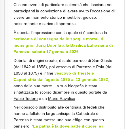
Ci sono eventi di particolare solennità che lasciano nei
partecipanti la convinzione di avere avuto l’occasione di
vivere un momento storico irripetibile, gioioso,
rasserenante e carico di speranza.
È questa l’impressione con la quale si è conclusa la
cerimonia di consegna delle spoglie mortali di
monsignor Juraj Dobrila alla Basilica Eufrasiana di
Parenzo, sabato 17 gennaio 2026
.
Dobrila, di origini croate, è stato parroco di San Giusto
(dal 1842 al 1858), poi vescovo di Parenzo e Pola (dal
1858 al 1875) e infine
vescovo di Trieste e
Capodistria dall’agosto 1875 al 13 gennaio 1882
,
anno della sua morte. La sua biografia è stata
sintetizzata lo scorso dicembre in questo portale da
Fabio Todero
e da
Mario Ravalico
.
Nell’opuscolo distribuito alle centinaia di fedeli che
hanno affollato in largo anticipo la Cattedrale di
Parenzo è stata messa una sua effige con questo
pensiero: “
La patria è là dove batte il cuore, e il