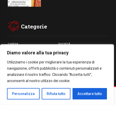
Categorie
CHIESA
SOCIETÁ
Diamo valore alla tua privacy
CARITÁ
GIUBILEO
CULTURA
MEDIA
Utilizziamo i cookie per migliorare la tua esperienza di
navigazione, offrirti pubblicità o contenuti personalizzati e
analizzare il nostro traffico. Cliccando “Accetta tutti”,
acconsenti al nostro utilizzo dei cookie.
Facebook
WhatsApp
Threads
Email
Condividi
Personalizza
Rifiuta tutto
Accettare tutto