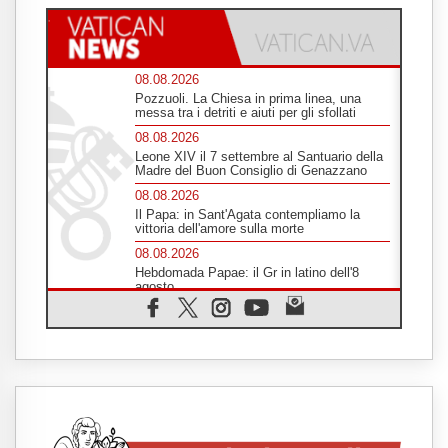
08.08.2026
Pozzuoli. La Chiesa in prima linea, una
messa tra i detriti e aiuti per gli sfollati
08.08.2026
Leone XIV il 7 settembre al Santuario della
Madre del Buon Consiglio di Genazzano
08.08.2026
Il Papa: in Sant'Agata contempliamo la
vittoria dell'amore sulla morte
08.08.2026
Hebdomada Papae: il Gr in latino dell'8
agosto
08.08.2026
Spin Time, Reina: Cristo non abita nei
palazzi del potere ma si identifica coi
senzatetto
08.08.2026
SIGNIS 2026, la comunicazione al servizio
del Vangelo
08.08.2026