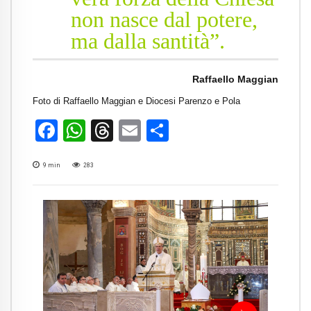
non nasce dal potere,
ma dalla santità”.
Raffaello Maggian
Foto di Raffaello Maggian e Diocesi Parenzo e Pola
Facebook
WhatsApp
Threads
Email
Condividi
9
min
283