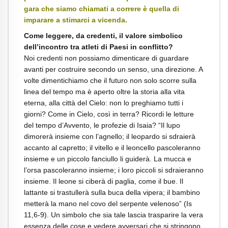
gara che siamo chiamati a correre è quella di
imparare a stimarci a vicenda.
Come leggere, da credenti, il valore simbolico
dell’incontro tra atleti di Paesi in conflitto?
Noi credenti non possiamo dimenticare di guardare
avanti per costruire secondo un senso, una direzione. A
volte dimentichiamo che il futuro non solo scorre sulla
linea del tempo ma è aperto oltre la storia alla vita
eterna, alla città del Cielo: non lo preghiamo tutti i
giorni? Come in Cielo, così in terra? Ricordi le letture
del tempo d’Avvento, le profezie di Isaia? “Il lupo
dimorerà insieme con l’agnello; il leopardo si sdraierà
accanto al capretto; il vitello e il leoncello pascoleranno
insieme e un piccolo fanciullo li guiderà. La mucca e
l’orsa pascoleranno insieme; i loro piccoli si sdraieranno
insieme. Il leone si ciberà di paglia, come il bue. Il
lattante si trastullerà sulla buca della vipera; il bambino
metterà la mano nel covo del serpente velenoso” (Is
11,6-9). Un simbolo che sia tale lascia trasparire la vera
essenza delle cose e vedere avversari che si stringono