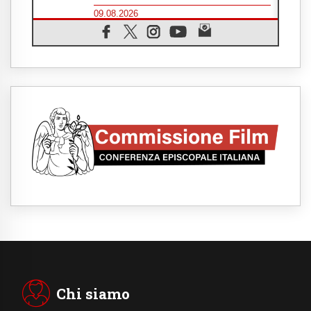
09.08.2026
Drammatica escalation del conflitto tra
Russia e Ucraina
09.08.2026
Tra Tolkien e Leone, un convegno su
"l'uomo, il mezzo e l'algoritmo"
09.08.2026
Spagna, controlli alle frontiere per i
viaggiatori provenienti dall'Italia
09.08.2026
Indonesia, un dollaro per la costruzione di
219 Chiese
09.08.2026
Il dialogo interreligioso, isola di resistenza
per rispondere alle paure del mondo
09.08.2026
In Ciad nasce la rete dei media cattolici
08.08.2026
Pozzuoli, la Chiesa in prima linea: una
Messa tra i detriti e aiuti per gli sfollati
Chi siamo