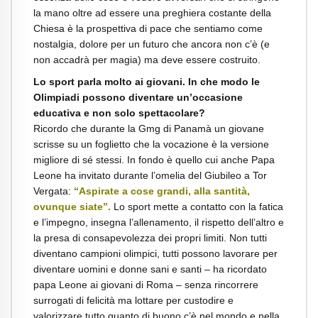
la mano oltre ad essere una preghiera costante della
Chiesa è la prospettiva di pace che sentiamo come
nostalgia, dolore per un futuro che ancora non c’è (e
non accadrà per magia) ma deve essere costruito.
Lo sport parla molto ai giovani. In che modo le
Olimpiadi possono diventare un’occasione
educativa e non solo spettacolare?
Ricordo che durante la Gmg di Panamà un giovane
scrisse su un foglietto che la vocazione è la versione
migliore di sé stessi. In fondo è quello cui anche Papa
Leone ha invitato durante l’omelia del Giubileo a Tor
Vergata:
“Aspirate a cose grandi, alla santità,
ovunque siate”.
Lo sport mette a contatto con la fatica
e l’impegno, insegna l’allenamento, il rispetto dell’altro e
la presa di consapevolezza dei propri limiti. Non tutti
diventano campioni olimpici, tutti possono lavorare per
diventare uomini e donne sani e santi – ha ricordato
papa Leone ai giovani di Roma – senza rincorrere
surrogati di felicità ma lottare per custodire e
valorizzare tutto quanto di buono c’è nel mondo e nella