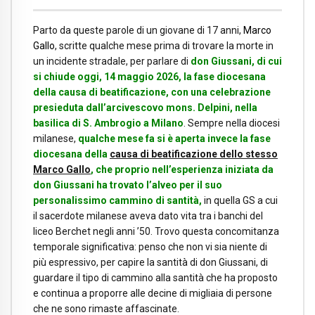
Parto da queste parole di un giovane di 17 anni,
Marco
Gallo
, scritte qualche mese prima di trovare la morte in
un incidente stradale, per parlare di
don Giussani, di cui
si chiude oggi, 14 maggio 2026, la fase diocesana
della causa di beatificazione, con una celebrazione
presieduta dall’arcivescovo mons. Delpini, nella
basilica di S. Ambrogio a Milano
. Sempre nella diocesi
milanese,
qualche mese fa si è aperta invece la fase
diocesana della
causa di beatificazione dello stesso
Marco Gallo
, che proprio nell’esperienza iniziata da
don Giussani ha trovato l’alveo per il suo
personalissimo
cammino di santità
,
in quella GS a cui
il sacerdote milanese aveva dato vita tra i banchi del
liceo Berchet negli anni ’50. Trovo questa concomitanza
temporale significativa: penso che non vi sia niente di
più espressivo, per capire la santità di don Giussani, di
guardare il tipo di cammino alla santità che ha proposto
e continua a proporre alle decine di migliaia di persone
che ne sono rimaste affascinate.