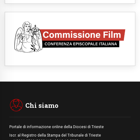
senzatetto
08.08.2026
SIGNIS 2026, la comunicazione al servizio
del Vangelo
08.08.2026
Argentina, l'arcivescovo Colombo: "La
visita del Papa messaggio di pace e
dignità"
08.08.2026
Tonalestate 2026, i giovani sconfiggono la
paura
08.08.2026
Marcinelle, 70 anni dopo istituita la Giornata
europea per le vittime sul lavoro
08.08.2026
Arabia Saudita, Turchia e Pakistan
stringono una nuova alleanza militare in
Medio Oriente
Chi siamo
Portale di informazione online della Diocesi di Trieste
Iscr. al Registro della Stampa del Tribunale di Trieste