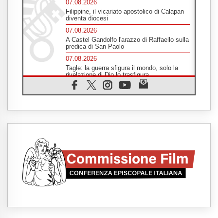
07.08.2026
Filippine, il vicariato apostolico di Calapan
diventa diocesi
07.08.2026
A Castel Gandolfo l'arazzo di Raffaello sulla
predica di San Paolo
07.08.2026
Tagle: la guerra sfigura il mondo, solo la
rivelazione di Dio lo trasfigura
07.08.2026
Il Papa in Francia, quattro giorni intensi tra
Chiesa, popolo e istituzioni
07.08.2026
SIGNIS 2026, dare voce alle religiose
cattoliche nello spazio pubblico
07.08.2026
Honduras, gli sfollati invisibili di una crisi
dimenticata
07.08.2026
Italia, Antigone: carceri al limite della
sopravvivenza per caldo e sovraffollamento
07.08.2026
Parolin conclude il viaggio in Messico: "La
pace inizia con l'empatia per il dolore altrui"