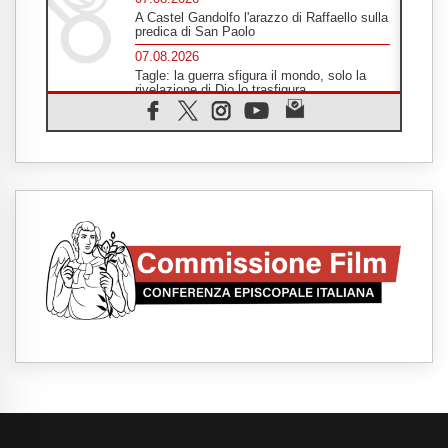
A Castel Gandolfo l'arazzo di Raffaello sulla
predica di San Paolo
07.08.2026
Tagle: la guerra sfigura il mondo, solo la
rivelazione di Dio lo trasfigura
07.08.2026
Il Papa in Francia, quattro giorni intensi tra
Chiesa, popolo e istituzioni
07.08.2026
SIGNIS 2026, dare voce alle religiose
cattoliche nello spazio pubblico
07.08.2026
Honduras, gli sfollati invisibili di una crisi
dimenticata
07.08.2026
Italia, Antigone: carceri al limite della
sopravvivenza per caldo e sovraffollamento
07.08.2026
Parolin conclude il viaggio in Messico: "La
pace inizia con l'empatia per il dolore altrui"
07.08.2026
Uruguay, il presidente dei vescovi: la visita
del Papa dono per tutto il Paese