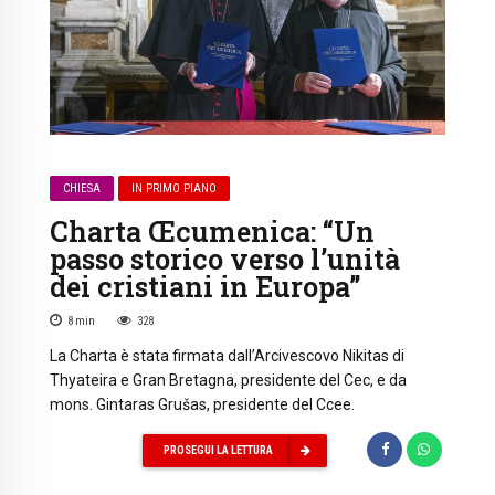
CHIESA
IN PRIMO PIANO
Charta Œcumenica: “Un
passo storico verso l’unità
dei cristiani in Europa”
8
min
328
La Charta è stata firmata dall’Arcivescovo Nikitas di
Thyateira e Gran Bretagna, presidente del Cec, e da
mons. Gintaras Grušas, presidente del Ccee.
PROSEGUI LA LETTURA