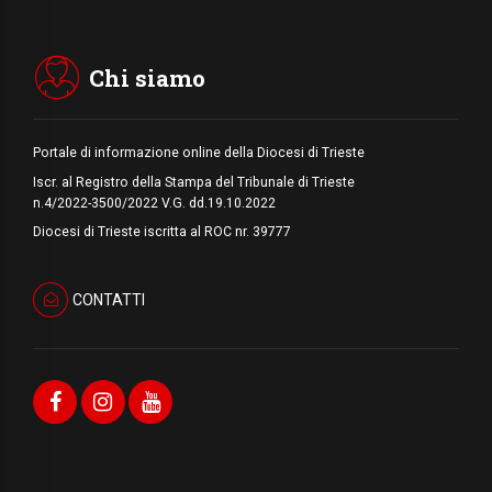
di Dio scende ancora sul mondo
05.08.2026
I giovani attendono il Papa ad Assisi: "I
social non saziano, vogliamo cose grandi"
Chi siamo
Portale di informazione online della Diocesi di Trieste
Iscr. al Registro della Stampa del Tribunale di Trieste
n.4/2022-3500/2022 V.G. dd.19.10.2022
Diocesi di Trieste iscritta al ROC nr. 39777
CONTATTI