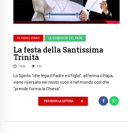
IN PRIMO PIANO
LA DOMENICA DEL PAPA
La festa della Santissima
Trinità
7
min
123
Lo Spirito “che lega il Padre e il Figlio”, afferma il Papa,
viene riversato nei nostri cuori e nel mondo così che
“prende forma la Chiesa”.
PROSEGUI LA LETTURA