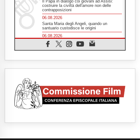
Il Papa in dialogo coi giovani ad Assisi:
costruire la civiltà dell'amore non delle
contrapposizioni
06.08.2026
Santa Maria degli Angeli, quando un
santuario custodisce le origini
06.08.2026
Libano, colloqui di Roma sospesi tra nuove
tensioni e raid nel sud
06.08.2026
Medio Oriente, intesa tra Iran e Oman sullo
Stretto di Hormuz
05.08.2026
Il cardinale Parolin in Messico: essere
presenti accanto a emarginati, migranti,
stranieri
05.08.2026
Pizzaballa ad Assisi: i cristiani stanchi del
tira e molla delle trattative, vogliono pace
05.08.2026
Cristiani e confuciani, rispetto e saggezza
per affrontare le "sfide urgenti" di oggi
05.08.2026
Santa Maria Maggiore, Makrickas: la grazia