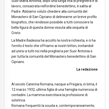
Suor Maria Antonia, dopo una lunga vita di preghiera e di
lavoro, consacrata nell’ordine benedettino, è salita al
Padre. Abbiamo voluto chiedere alla comunità del
Monastero di San Cipriano di delinearne un breve profilo
biografico, che rendesse possibile a tutti conoscere la
bella figura di questa donna vissuta alla sequela di
Cristo.
La Madre Badessa ha accolto la nostra richiesta, e ci ha
fornito il testo che offriamo ai nostri lettori, invitandoli
ad unirsi a tutti noi nella preghiera per Suor Antonia e
per tutta la comunità del Monastero benedettino di San
Cipriano.
La redazione
Al secolo Caterina Romana, nacque a Pregara, in Istria, il
12 marzo 1932, ultima figlia di una famiglia numerosa di
contadini. La mamma esercitava la professione di
ostetrica.
Romana frequentò la scuola e, contemporaneamente,