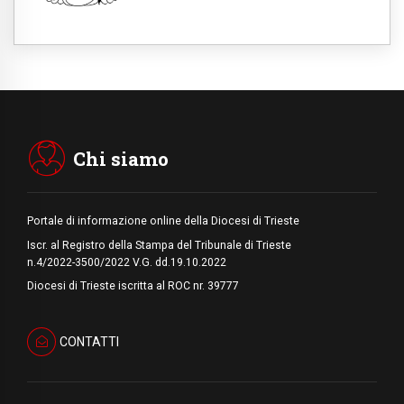
06.08.2026
Hiroshima, ad 81 anni dalla bomba resta
alto il richiamo al disarmo mondiale
06.08.2026
Il Papa con i giovani ad Assisi: costruire la
civiltà dell'amore non delle contrapposizioni
06.08.2026
Hiroshima e Nagasaki, 81 anni dopo. Al via
i "dieci giorni di preghiera per la pace"
Chi siamo
Portale di informazione online della Diocesi di Trieste
Iscr. al Registro della Stampa del Tribunale di Trieste
n.4/2022-3500/2022 V.G. dd.19.10.2022
Diocesi di Trieste iscritta al ROC nr. 39777
CONTATTI