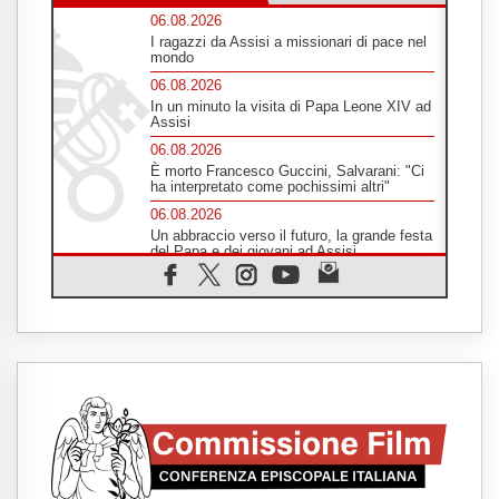
06.08.2026
I ragazzi da Assisi a missionari di pace nel
mondo
06.08.2026
In un minuto la visita di Papa Leone XIV ad
Assisi
06.08.2026
È morto Francesco Guccini, Salvarani: "Ci
ha interpretato come pochissimi altri"
06.08.2026
Un abbraccio verso il futuro, la grande festa
del Papa e dei giovani ad Assisi
06.08.2026
Il grazie dei giovani al Papa: "Oggi ci
sentiamo Chiesa"
06.08.2026
Leone XIV: la rivoluzione del Vangelo
abbatte i muri che separano gli esseri
umani
06.08.2026
Fra Marco Vianelli: alla scuola di san
Francesco per imparare il Vangelo della
pace