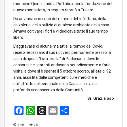
monache.Quindi andò a Poffabro, per la fondazione del
nuovo monastero; in seguito ritornò a Trieste.
Da anziana si occupò del riordino del refettorio, della
calzoleria, della pulizia di qualche ambiente della casa.
Amava coltivare i fiori e vi dedicava tutto il suo tempo
libero.
L’aggravarsi di alcune malattie, al tempo del Covid,
resero necessario il suo ricovero permanente presso la
casa di riposo “Livia Ieralla” di Padriciano, dove le
consorelle e i parenti andavano periodicamente a farle
visita, e dove si è spenta il 5 ottobre scorso, all’età di 92
anni, assistita dalle competenti cure mediche e
dall’affetto del personale della Casa, a cui va la
profonda riconoscenza della Comunità.
Sr. Grazia osb
Facebook
WhatsApp
Threads
Email
Condividi
3
min
942