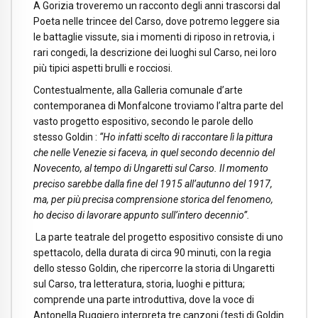
A Gorizia troveremo un racconto degli anni trascorsi dal
Poeta nelle trincee del Carso, dove potremo leggere sia
le battaglie vissute, sia i momenti di riposo in retrovia, i
rari congedi, la descrizione dei luoghi sul Carso, nei loro
più tipici aspetti brulli e rocciosi.
Contestualmente, alla Galleria comunale d’arte
contemporanea di Monfalcone troviamo l’altra parte del
vasto progetto espositivo, secondo le parole dello
stesso Goldin :
“Ho infatti scelto di raccontare lì la pittura
che nelle Venezie si faceva, in quel secondo decennio del
Novecento, al tempo di Ungaretti sul Carso. Il momento
preciso sarebbe dalla fine del 1915 all’autunno del 1917,
ma, per più precisa comprensione storica del fenomeno,
ho deciso di lavorare appunto sull’intero decennio”.
La parte teatrale del progetto espositivo consiste di uno
spettacolo, della durata di circa 90 minuti, con la regia
dello stesso Goldin, che ripercorre la storia di Ungaretti
sul Carso, tra letteratura, storia, luoghi e pittura;
comprende una parte introduttiva, dove la voce di
Antonella Ruggiero interpreta tre canzoni (testi di Goldin