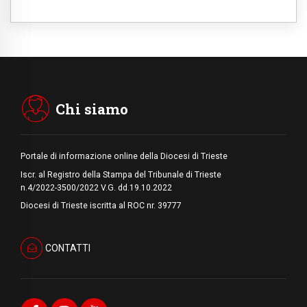
Ucraina, il nunzio: preoccupa sentire chi
benedice la guerra. Il Papa unica voce di
pace
05.08.2026
Venezuela, don Pagniello: "Nel dolore, una
Chiesa che non si arrende"
05.08.2026
Migranti, UE compatta su Ceuta: superata
una prova difficile
Chi siamo
Portale di informazione online della Diocesi di Trieste
Iscr. al Registro della Stampa del Tribunale di Trieste
n.4/2022-3500/2022 V.G. dd.19.10.2022
Diocesi di Trieste iscritta al ROC nr. 39777
CONTATTI