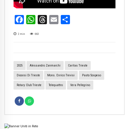
Facebook
WhatsApp
Threads
Email
Condividi
2
min
663
2025
Alessandro Zanmarchi
Caritas Trieste
Diocesi Di Trieste
Mons. Enrico Trevisi
Pasto Sospeso
Rotary Club Trieste
Telequattro
Vera Pellegrino