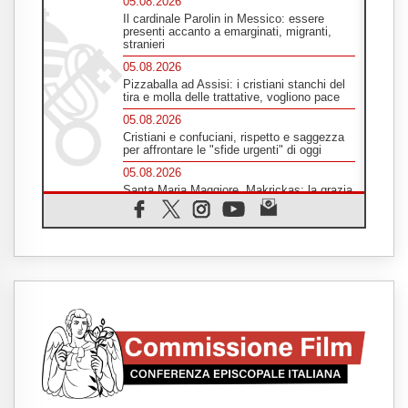
05.08.2026
Il cardinale Parolin in Messico: essere
presenti accanto a emarginati, migranti,
stranieri
05.08.2026
Pizzaballa ad Assisi: i cristiani stanchi del
tira e molla delle trattative, vogliono pace
05.08.2026
Cristiani e confuciani, rispetto e saggezza
per affrontare le "sfide urgenti" di oggi
05.08.2026
Santa Maria Maggiore, Makrickas: la grazia
di Dio scende ancora sul mondo
05.08.2026
I giovani attendono il Papa ad Assisi: "I
social non saziano, vogliamo cose grandi"
05.08.2026
Parolin ai preti del Guatemala: siate
"sentinelle vigili", è la santità a rendere
credibili
05.08.2026
Dal Papa all'udienza generale la forza del
"circolo degli eroi"
05.08.2026