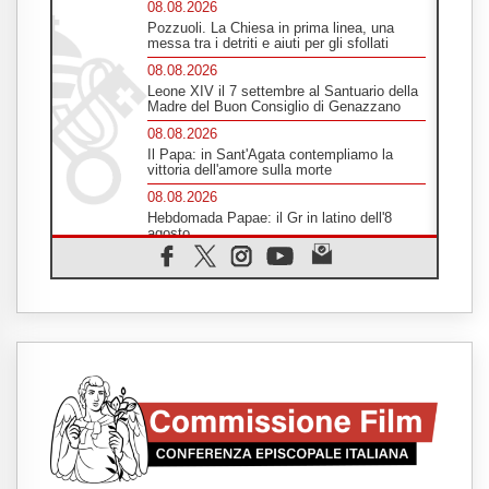
08.08.2026
Pozzuoli. La Chiesa in prima linea, una
messa tra i detriti e aiuti per gli sfollati
08.08.2026
Leone XIV il 7 settembre al Santuario della
Madre del Buon Consiglio di Genazzano
08.08.2026
Il Papa: in Sant'Agata contempliamo la
vittoria dell'amore sulla morte
08.08.2026
Hebdomada Papae: il Gr in latino dell'8
agosto
08.08.2026
Spin Time, Reina: Cristo non abita nei
palazzi del potere ma si identifica coi
senzatetto
08.08.2026
SIGNIS 2026, la comunicazione al servizio
del Vangelo
08.08.2026
Argentina, l'arcivescovo Colombo: "La
visita del Papa messaggio di pace e
dignità"
08.08.2026