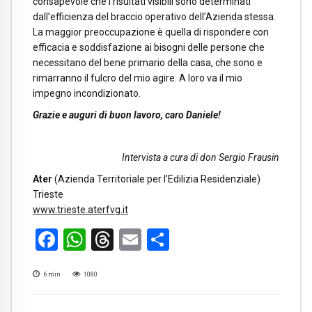
consapevole che i risultati visibili sono determinati
dall’efficienza del braccio operativo dell’Azienda stessa.
La maggior preoccupazione è quella di rispondere con
efficacia e soddisfazione ai bisogni delle persone che
necessitano del bene primario della casa, che sono e
rimarranno il fulcro del mio agire. A loro va il mio
impegno incondizionato.
Grazie e auguri di buon lavoro, caro Daniele!
Intervista a cura di don Sergio Frausin
Ater
(Azienda Territoriale per l’Edilizia Residenziale)
Trieste
www.trieste.aterfvg.it
Facebook
WhatsApp
Threads
Email
Condividi
6
min
1080