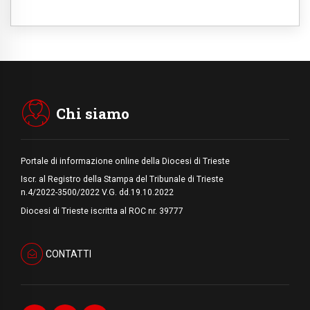
Tonalestate 2026, i giovani sconfiggono la
paura
08.08.2026
Marcinelle, 70 anni dopo istituita la Giornata
europea per le vittime sul lavoro
08.08.2026
Arabia Saudita, Turchia e Pakistan
stringono una nuova alleanza militare in
Medio Oriente
Chi siamo
Portale di informazione online della Diocesi di Trieste
Iscr. al Registro della Stampa del Tribunale di Trieste
n.4/2022-3500/2022 V.G. dd.19.10.2022
Diocesi di Trieste iscritta al ROC nr. 39777
CONTATTI