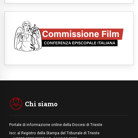
06.08.2026
Leone XIV: la rivoluzione del Vangelo
abbatte i muri che separano gli esseri
umani
06.08.2026
Fra Marco Vianelli: alla scuola di san
Francesco per imparare il Vangelo della
pace
06.08.2026
Hiroshima, ad 81 anni dalla bomba resta
alto il richiamo al disarmo mondiale
06.08.2026
Il Papa con i giovani ad Assisi: costruire la
civiltà dell'amore non delle contrapposizioni
06.08.2026
Hiroshima e Nagasaki, 81 anni dopo. Al via
i "dieci giorni di preghiera per la pace"
Chi siamo
Portale di informazione online della Diocesi di Trieste
Iscr. al Registro della Stampa del Tribunale di Trieste