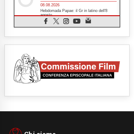
08.08.2026
Hebdomada Papae: il Gr in latino dell'8
agosto
08.08.2026
Spin Time, Reina: Cristo non abita nei
palazzi del potere ma si identifica coi
senzatetto
08.08.2026
SIGNIS 2026, la comunicazione al servizio
del Vangelo
08.08.2026
Argentina, l'arcivescovo Colombo: "La
visita del Papa messaggio di pace e
dignità"
08.08.2026
Tonalestate 2026, i giovani sconfiggono la
paura
08.08.2026
Marcinelle, 70 anni dopo istituita la Giornata
europea per le vittime sul lavoro
08.08.2026
Arabia Saudita, Turchia e Pakistan
stringono una nuova alleanza militare in
Medio Oriente