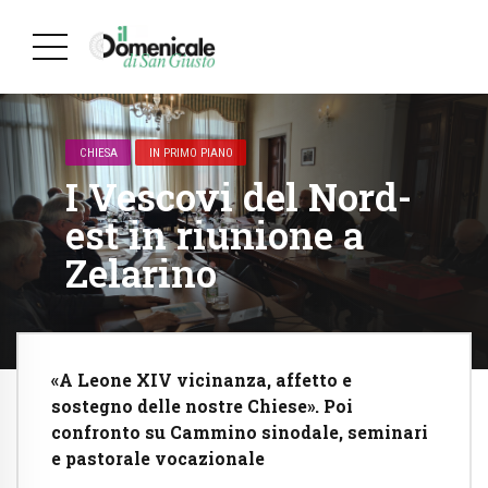
CHIESA
IN PRIMO PIANO
I Vescovi del Nord-
est in riunione a
Zelarino
«A Leone XIV vicinanza, affetto e
sostegno delle nostre Chiese». Poi
confronto su Cammino sinodale, seminari
e pastorale vocazionale