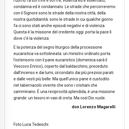
l’uomo fa soffrire e soffre, violenta ed è violentato,
condanna ed è condannato. Le strade che percorreremo
con il Signore sono le strade della nostra città, della
nostra quotidianità: sono le strade in cui qualche giorno
fa ci sono stati anche episodi negativi e di violenza.
Questa è la missione del credente oggi: porta la pace lì
dove c’è la violenza.
E la potenza del segno liturgico della processione
eucaristica va sottolineata: un ministro ordinato porta
l’ostensorio con il pane eucaristico (domenica sarà il
Vescovo Enrico), coperto dal baldacchino, preceduto
dall’incenso e dai lumi, circondato dai più preziosi parati
e dalle vesti più belle. Ma quell’unico pane è custodito
nel tabernacolo vivente che sono i cristiani che
camminano. È una reciprocità splendida, è una missione
grande: un tesoro in vasi di creta. Ma così Dio vuole.
don Lorenzo Magarelli
Foto Luca Tedeschi