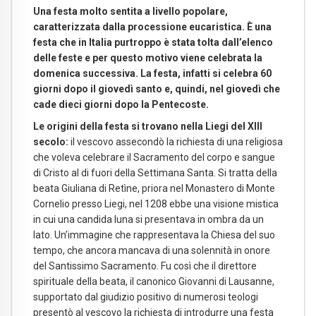
Una festa molto sentita a livello popolare,
caratterizzata dalla processione eucaristica. È una
festa che in Italia purtroppo è stata tolta dall’elenco
delle feste e per questo motivo viene celebrata la
domenica successiva. La festa, infatti si celebra 60
giorni dopo il giovedì santo e, quindi, nel giovedì che
cade dieci giorni dopo la Pentecoste.
Le origini della festa si trovano nella Liegi del XIII
secolo:
il vescovo assecondò la richiesta di una religiosa
che voleva celebrare il Sacramento del corpo e sangue
di Cristo al di fuori della Settimana Santa. Si tratta della
beata Giuliana di Retìne, priora nel Monastero di Monte
Cornelio presso Liegi, nel 1208 ebbe una visione mistica
in cui una candida luna si presentava in ombra da un
lato. Un’immagine che rappresentava la Chiesa del suo
tempo, che ancora mancava di una solennità in onore
del Santissimo Sacramento. Fu così che il direttore
spirituale della beata, il canonico Giovanni di Lausanne,
supportato dal giudizio positivo di numerosi teologi
presentò al vescovo la richiesta di introdurre una festa