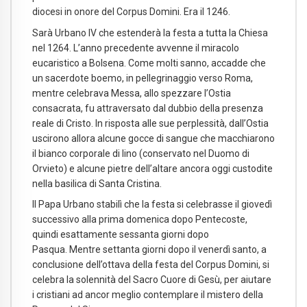
diocesi in onore del Corpus Domini. Era il 1246.
Sarà Urbano IV che estenderà la festa a tutta la Chiesa
nel 1264. L’anno precedente avvenne il miracolo
eucaristico a Bolsena. Come molti sanno, accadde che
un sacerdote boemo, in pellegrinaggio verso Roma,
mentre celebrava Messa, allo spezzare l’Ostia
consacrata, fu attraversato dal dubbio della presenza
reale di Cristo. In risposta alle sue perplessità, dall’Ostia
uscirono allora alcune gocce di sangue che macchiarono
il bianco corporale di lino (conservato nel Duomo di
Orvieto) e alcune pietre dell’altare ancora oggi custodite
nella basilica di Santa Cristina.
Il Papa Urbano stabilì che la festa si celebrasse il giovedì
successivo alla prima domenica dopo Pentecoste,
quindi esattamente sessanta giorni dopo
Pasqua. Mentre settanta giorni dopo il venerdì santo, a
conclusione dell’ottava della festa del Corpus Domini, si
celebra la solennità del Sacro Cuore di Gesù, per aiutare
i cristiani ad ancor meglio contemplare il mistero della