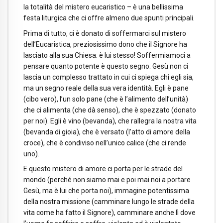
la totalità del mistero eucaristico – è una bellissima
festa liturgica che ci offre almeno due spunti principali.
Prima di tutto, ci è donato di soffermarci sul mistero
dell’Eucaristica, preziosissimo dono che il Signore ha
lasciato alla sua Chiesa: è lui stesso! Soffermiamoci a
pensare quanto potente è questo segno: Gesù non ci
lascia un complesso trattato in cui ci spiega chi egli sia,
ma un segno reale della sua vera identità. Egli è pane
(cibo vero), l’un solo pane (che è l’alimento dell’unità)
che ci alimenta (che dà senso), che è spezzato (donato
per noi). Egli è vino (bevanda), che rallegra la nostra vita
(bevanda di gioia), che è versato (l’atto di amore della
croce), che è condiviso nell’unico calice (che ci rende
uno).
E questo mistero di amore ci porta per le strade del
mondo (perché non siamo mai e poi mai noi a portare
Gesù, ma è lui che porta noi), immagine potentissima
della nostra missione (camminare lungo le strade della
vita come ha fatto il Signore), camminare anche lì dove