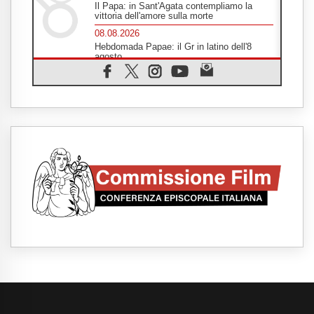
Il Papa: in Sant'Agata contempliamo la
vittoria dell'amore sulla morte
08.08.2026
Hebdomada Papae: il Gr in latino dell'8
agosto
08.08.2026
Spin Time, Reina: Cristo non abita nei
palazzi del potere ma si identifica coi
senzatetto
08.08.2026
SIGNIS 2026, la comunicazione al servizio
del Vangelo
08.08.2026
Argentina, l'arcivescovo Colombo: "La
visita del Papa messaggio di pace e
dignità"
08.08.2026
Tonalestate 2026, i giovani sconfiggono la
paura
08.08.2026
Marcinelle, 70 anni dopo istituita la Giornata
europea per le vittime sul lavoro
08.08.2026
Arabia Saudita, Turchia e Pakistan