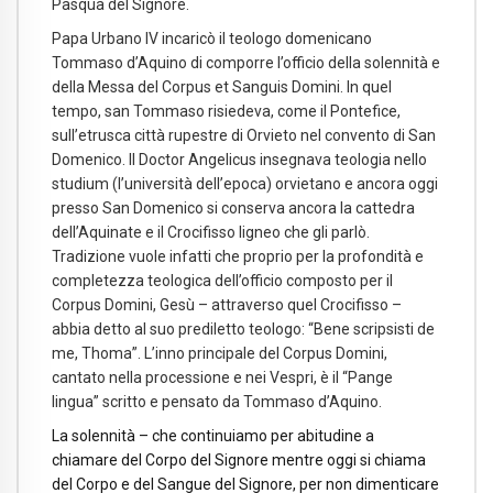
Pasqua del Signore.
Papa Urbano IV incaricò il teologo domenicano
Tommaso d’Aquino di comporre l’officio della solennità e
della Messa del Corpus et Sanguis Domini. In quel
tempo, san Tommaso risiedeva, come il Pontefice,
sull’etrusca città rupestre di Orvieto nel convento di San
Domenico. Il Doctor Angelicus insegnava teologia nello
studium (l’università dell’epoca) orvietano e ancora oggi
presso San Domenico si conserva ancora la cattedra
dell’Aquinate e il Crocifisso ligneo che gli parlò.
Tradizione vuole infatti che proprio per la profondità e
completezza teologica dell’officio composto per il
Corpus Domini, Gesù – attraverso quel Crocifisso –
abbia detto al suo prediletto teologo: “Bene scripsisti de
me, Thoma”. L’inno principale del Corpus Domini,
cantato nella processione e nei Vespri, è il “Pange
lingua” scritto e pensato da Tommaso d’Aquino.
La solennità – che continuiamo per abitudine a
chiamare del Corpo del Signore mentre oggi si chiama
del Corpo e del Sangue del Signore, per non dimenticare