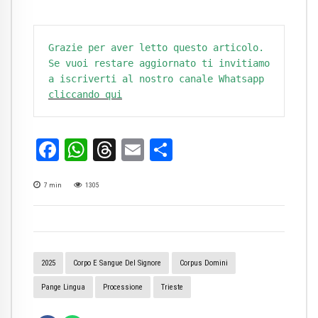
Grazie per aver letto questo articolo. 
Se vuoi restare aggiornato ti invitiamo 
a iscriverti al nostro canale Whatsapp 
cliccando qui
Facebook
WhatsApp
Threads
Email
Condividi
7
min
1305
2025
Corpo E Sangue Del Signore
Corpus Domini
Pange Lingua
Processione
Trieste