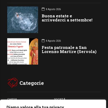
8 Agosto 2026
Buona estate e
arrivederci a settembre!
8 Agosto 2026
Festa patronale a San
Lorenzo Martire (Servola)
Categorie
CHIESA
SOCIETÁ
Diamo valore alla tua privacy
CARITÁ
GIUBILEO