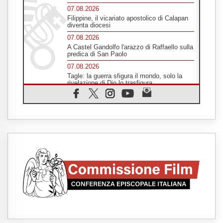
07.08.2026
Filippine, il vicariato apostolico di Calapan
diventa diocesi
07.08.2026
A Castel Gandolfo l'arazzo di Raffaello sulla
predica di San Paolo
07.08.2026
Tagle: la guerra sfigura il mondo, solo la
rivelazione di Dio lo trasfigura
07.08.2026
Il Papa in Francia, quattro giorni intensi tra
Chiesa, popolo e istituzioni
07.08.2026
SIGNIS 2026, dare voce alle religiose
cattoliche nello spazio pubblico
07.08.2026
Honduras, gli sfollati invisibili di una crisi
dimenticata
07.08.2026
Italia, Antigone: carceri al limite della
sopravvivenza per caldo e sovraffollamento
07.08.2026
Parolin conclude il viaggio in Messico: "La