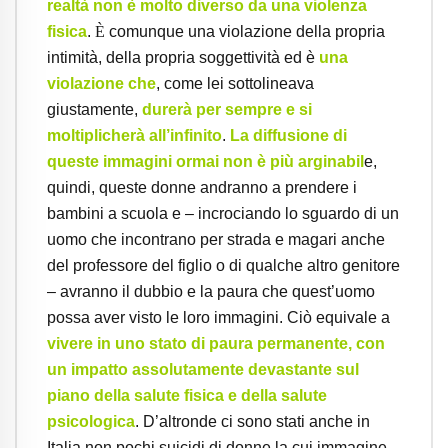
realtà non è molto diverso da una violenza
fisica
.
È
comunque una violazione della propria
intimità, della propria soggettività ed è
una
violazione che
, come lei sottolineava
giustamente,
durerà per sempre e si
moltiplicherà all’infinito
.
La diffusione di
queste immagini ormai non è più arginabil
e,
quindi, queste donne andranno a prendere i
bambini a scuola e – incrociando lo sguardo di un
uomo che incontrano per strada e magari anche
del professore del figlio o di qualche altro genitore
– avranno il dubbio e la paura che quest’uomo
possa aver visto le loro immagini. Ciò equivale a
vivere in uno stato di paura permanente, con
un impatto assolutamente devastante sul
piano della salute fisica e della salute
psicologica
. D’altronde ci sono stati anche in
Italia non pochi suicidi di donne la cui immagine