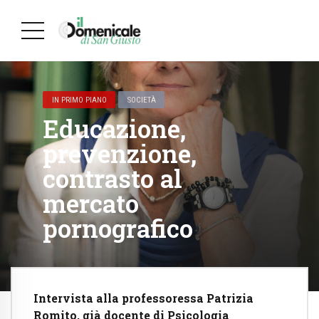
IN PRIMO PIANO
SOCIETÀ
Educazione,
prevenzione,
contrasto al
mercato
pornografico
Intervista alla professoressa Patrizia
Romito, già docente di Psicologia