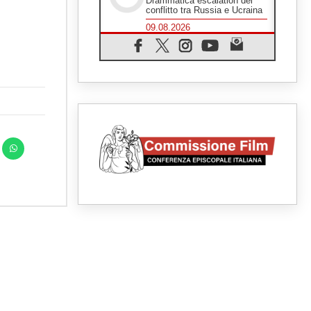
Drammatica escalation del
conflitto tra Russia e Ucraina
09.08.2026
Tra Tolkien e Leone, un
convegno su "l'uomo, il
mezzo e l'algoritmo"
09.08.2026
Spagna, controlli alle frontiere
per i viaggiatori provenienti
dall'Italia
09.08.2026
Indonesia, un dollaro per la
costruzione di 219 Chiese
09.08.2026
Il dialogo interreligioso, isola
di resistenza per rispondere
alle paure del mondo
09.08.2026
In Ciad nasce la rete dei
media cattolici
08.08.2026
Pozzuoli, la Chiesa in prima
linea: una Messa tra i detriti e
aiuti per gli sfollati
08.08.2026