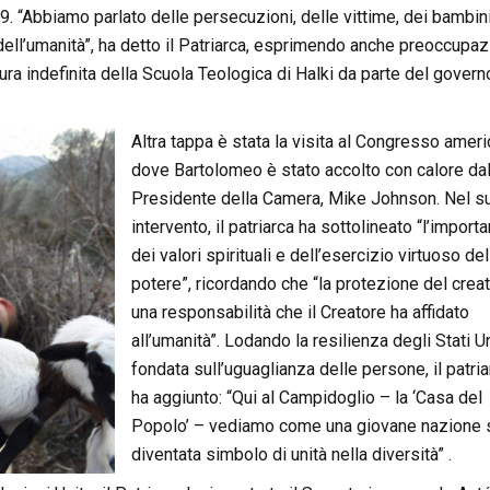
9. “Abbiamo parlato delle persecuzioni, delle vittime, dei bambin
a dell’umanità”, ha detto il Patriarca, esprimendo anche preoccupa
usura indefinita della Scuola Teologica di Halki da parte del govern
Altra tappa è stata la visita al Congresso ameri
dove Bartolomeo è stato accolto con calore da
Presidente della Camera, Mike Johnson. Nel s
intervento, il patriarca ha sottolineato “l’import
dei valori spirituali e dell’esercizio virtuoso del
potere”, ricordando che “la protezione del crea
una responsabilità che il Creatore ha affidato
all’umanità”. Lodando la resilienza degli Stati Un
fondata sull’uguaglianza delle persone, il patria
ha aggiunto: “Qui al Campidoglio – la ‘Casa del
Popolo’ – vediamo come una giovane nazione 
diventata simbolo di unità nella diversità” .