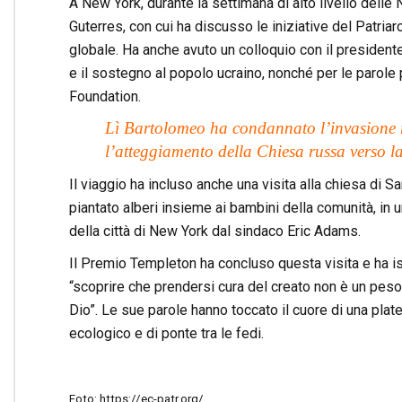
A New York, durante la settimana di alto livello delle 
Guterres, con cui ha discusso le iniziative del Patri
globale. Ha anche avuto un colloquio con il presidente
e il sostegno al popolo ucraino, nonché per le parole 
Foundation.
Lì Bartolomeo ha condannato l’invasione r
l’atteggiamento della Chiesa russa verso l
Il viaggio ha incluso anche una visita alla chiesa di S
piantato alberi insieme ai bambini della comunità, in 
della città di New York dal sindaco Eric Adams.
Il Premio Templeton ha concluso questa visita e ha ispi
“scoprire che prendersi cura del creato non è un peso, 
Dio”. Le sue parole hanno toccato il cuore di una plate
ecologico e di ponte tra le fedi.
Foto: https://ec-patr.org/