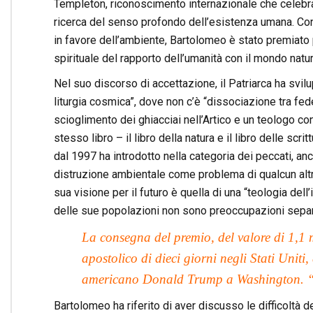
Templeton, riconoscimento internazionale che celebra 
ricerca del senso profondo dell’esistenza umana. Cons
in favore dell’ambiente, Bartolomeo è stato premiato 
spirituale del rapporto dell’umanità con il mondo natu
Nel suo discorso di accettazione, il Patriarca ha svil
liturgia cosmica”, dove non c’è “dissociazione tra fe
scioglimento dei ghiacciai nell’Artico e un teologo c
stesso libro – il libro della natura e il libro delle scr
dal 1997 ha introdotto nella categoria dei peccati, a
distruzione ambientale come problema di qualcun altro 
sua visione per il futuro è quella di una “teologia del
delle sue popolazioni non sono preoccupazioni separa
La consegna del premio, del valore di 1,1 m
apostolico di dieci giorni negli Stati Uniti
americano Donald Trump a Washington. “Il 
Bartolomeo ha riferito di aver discusso le difficoltà de