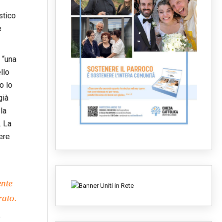
stico
e
 “una
llo
o lo
già
la
. La
ere
ente
rato.
e