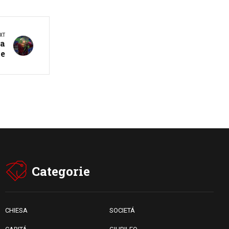
Leone XIV il 7 settembre al
Santuario della Madre del
Buon Consiglio di Genazzano
XT
ta
le
Categorie
CHIESA
SOCIETÁ