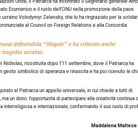
Nazioni Unite, il Patriarca ha incontrato il Segretario generale Ant
arcato Ecumenico e il ruolo dell’ONU nella promozione della pace
 ucraino Volodymyr Zelensky, che lo ha ringraziato per la solidar
pronunciate al Council on Foreign Relations e alla Concordia
ussa definendola “illegale” e ha criticato anche
a tragedia ucraina.
an Nicholas, ricostruita dopo l’11 settembre, dove il Patriarca ha
un gesto simbolico di speranza e rinascita e ha poi ricevuto le chi
rato al Patriarca un appello universale, in cui chiede a tutti di
ma un dono: l’opportunità di partecipare alla creatività continua d
a interreligiosa e internazionale, confermando il suo ruolo di pro
Maddalena Maltese