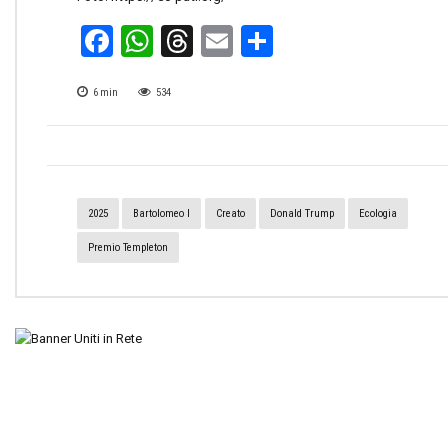
Facebook
WhatsApp
Threads
Email
Condividi
6
min
534
2025
Bartolomeo I
Creato
Donald Trump
Ecologia
Premio Templeton