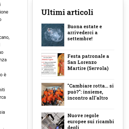
i
Ultimi articoli
zione
o
Buona estate e
arrivederci a
cano,
settembre!
l
uo
Festa patronale a
anza
San Lorenzo
Martire (Servola)
to è
"Cambiare rotta... si
iti
può?": insieme,
rca
incontro all'altro
sia
Nuove regole
europee sui ricambi
degli