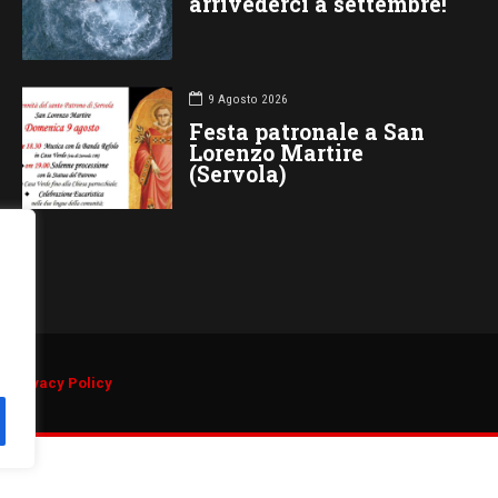
arrivederci a settembre!
9 Agosto 2026
Festa patronale a San
Lorenzo Martire
(Servola)
d.
Privacy Policy