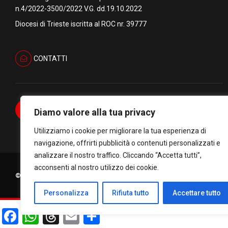
n.4/2022-3500/2022 V.G. dd.19.10.2022
Diocesi di Trieste iscritta al ROC nr. 39777
CONTATTI
Diamo valore alla tua privacy
Utilizziamo i cookie per migliorare la tua esperienza di
navigazione, offrirti pubblicità o contenuti personalizzati e
analizzare il nostro traffico. Cliccando “Accetta tutti”,
acconsenti al nostro utilizzo dei cookie.
© Copyright Diocesi di Trieste C.F. 90034770322. All rights reserve
Personalizza
Rifiuta tutto
Accettare tutto
Facebook
WhatsApp
Threads
Email
Condividi