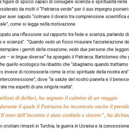
figure di spicco capaci di coniugare scienza e spiritualità nella
iderato da molti il “Patriarca verde” per il suo impegno pionieri
per aver saputo “colmare il divario tra comprensione scientifica 
rale”, come si legge nella motivazione.
uppato una riflessione sul rapporto tra fede e scienza, parlando di
de e scienza”. “Quando vedo un fisico misurare l’accelerazione de
ontemplare i gemiti della creazione, vedo due persone che leggon
itture – in lingue diverse” ha spiegato il Patriarca. Bartolomeo che 
nche quello ecologico ha ribadito che “sbagliamo quando trattiamo 
invece di riconoscerla come la crisi spirituale della nostra era”
l’interconnessione”, dove “la salute del nostro pianeta e il beness
te ma aspetti di una singola realtà”.
ilioni di dollari, ha segnato il culmine di un viaggio
, durante il quale il Patriarca ha incontrato anche il presid
tono dell’incontro è stato cordiale e sincero”, ha dichia
i cristiani rimasti in Turchia, la guerra in Ucraina e la concession