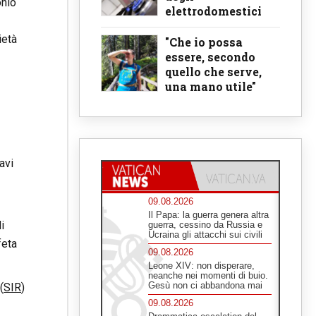
ónio
elettrodomestici
ietà
"Che io possa
essere, secondo
quello che serve,
una mano utile"
avi
09.08.2026
Il Papa: la guerra genera altra
i
guerra, cessino da Russia e
Ucraina gli attacchi sui civili
feta
09.08.2026
Leone XIV: non disperare,
neanche nei momenti di buio.
Gesù non ci abbandona mai
(
SIR
)
09.08.2026