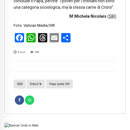
conclude il Papa, perché “i poveri per i cristiani non sono
una categoria sociologica, ma la stessa carne di Cristo”.
M.Michela Nicolais
(
SIR
)
Foto: Vatican Media/SIR
Facebook
WhatsApp
Threads
Email
Condividi
9
min
399
2025
Dilexit Te
Papa Leone XIV