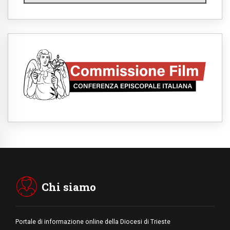
07.08.2026
A Castel Gandolfo l'arazzo di Raffaello sulla
predica di San Paolo
07.08.2026
Tagle: la guerra sfigura il mondo, solo la
rivelazione di Dio lo trasfigura
07.08.2026
Il Papa in Francia, quattro giorni intensi tra
Chiesa, popolo e istituzioni
07.08.2026
SIGNIS 2026, dare voce alle religiose
cattoliche nello spazio pubblico
07.08.2026
Honduras, gli sfollati invisibili di una crisi
dimenticata
07.08.2026
Italia, Antigone: carceri al limite della
sopravvivenza per caldo e sovraffollamento
Chi siamo
Portale di informazione online della Diocesi di Trieste