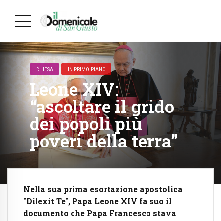
CHIESA
IN PRIMO PIANO
Leone XIV:
“ascoltare il grido
dei popoli più
poveri della terra”
Nella sua prima esortazione apostolica
"Dilexit Te", Papa Leone XIV fa suo il
documento che Papa Francesco stava