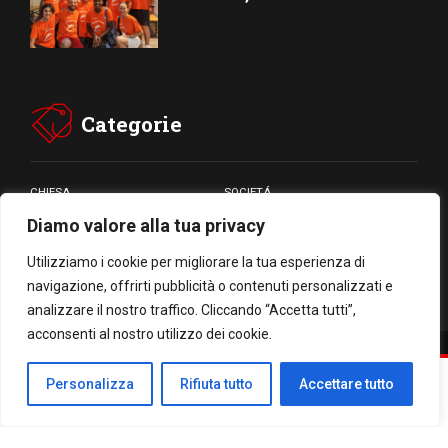
Categorie
CHIESA
SOCIETÁ
Diamo valore alla tua privacy
CARITÁ
GIUBILEO
CULTURA
MEDIA
Utilizziamo i cookie per migliorare la tua esperienza di
navigazione, offrirti pubblicità o contenuti personalizzati e
analizzare il nostro traffico. Cliccando “Accetta tutti”,
acconsenti al nostro utilizzo dei cookie.
Facebook
WhatsApp
Threads
Email
Condividi
Personalizza
Rifiuta tutto
Accettare tutto