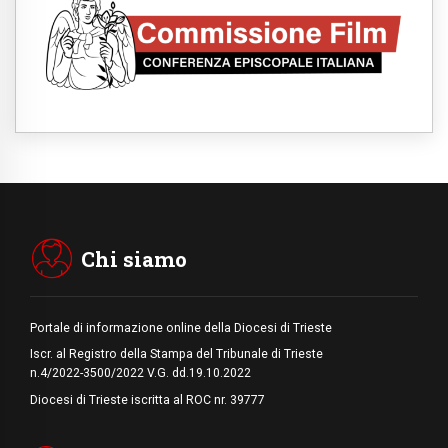
07.08.2026
Honduras, gli sfollati invisibili di una crisi
dimenticata
07.08.2026
Italia, Antigone: carceri al limite della
sopravvivenza per caldo e sovraffollamento
07.08.2026
Parolin conclude il viaggio in Messico: "La
pace inizia con l'empatia per il dolore altrui"
07.08.2026
Uruguay, il presidente dei vescovi: la visita
del Papa dono per tutto il Paese
Chi siamo
Portale di informazione online della Diocesi di Trieste
Iscr. al Registro della Stampa del Tribunale di Trieste
n.4/2022-3500/2022 V.G. dd.19.10.2022
Diocesi di Trieste iscritta al ROC nr. 39777