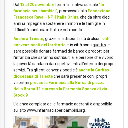
Dal
13 al 20 novembre
torna l’iniziativa solidale
“In
farmacia per i bambini”
, promossa dalla
Fondazione
Francesca Rava – NPH Italia Onlus
,
che da oltre dieci
anni si impegna a sostenere i minori e le famiglie in
difficoltà sanitaria in Italia e nel mondo.
Anche a Trieste,
grazie alla disponibilità di alcuni
enti
convenzionati del territorio
–
in città
sono
quattro
–
sarà possibile donare farmaci da banco o prodotti per
l’infanzia che saranno distribuiti alle persone che vivono
la povertà sanitaria dai rispettivi enti all’interno dei propri
servizi. Tra gli enti convenzionati c’è
anche la Caritas
diocesana di Trieste
che sarà presente con i propri
volontari
presso la Farmacia alla Borsa di piazza
della Borsa 12 e presso la Farmacia Sponza di via
Stock 9
.
L’elenco completo delle farmacie aderenti è disponibile
sul sito
www.infarmaciaperibambini.org.