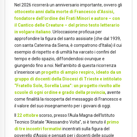
Nel 2026 ricorrerà un anniversario importante, ovvero gli
ottocento anni dalla morte di Francesco d’Assisi,
fondatore dell’ordine dei Frati Minori e autore – con
il Cantico delle Creature – del primo testo letterario
in volgare italiano
. Un’occasione proficua per
approfondire la figura del santo assisiate (che dal 1939,
con santa Caterina da Siena, è compatrono d’Italia) il cui
esempio di rispetto e di umiltà ha varcato i confini del
tempo e dello spazio, diffondendosi ovunque e
giungendo fino a noi. Nell’ambito di questa ricorrenza
s’inserisce un
progetto di ampio respiro, ideato da un
gruppo di docenti della Diocesi di Trieste e intitolato
“Fratello Sole, Sorella Luna”: un progetto rivolto alle
scuole di ogni ordine e grado della provincia
, avente
come finalità la riscoperta del messaggio di Francesco e
il valore del suo insegnamento per i giovani di oggi.
Il
22 ottobre
scorso, presso l’Aula Magna dell’Istituto
Tecnico Statale “Alessandro Volta”, si è tenuto il
primo
di tre incontri formativi
incentrati sulla figura del
poverello d’Assisi e pensati per i docenti delle scuole