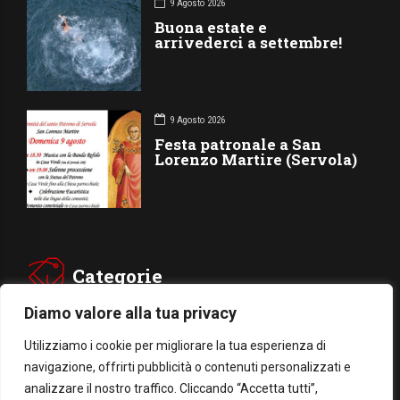
9 Agosto 2026
Buona estate e
arrivederci a settembre!
9 Agosto 2026
Festa patronale a San
Lorenzo Martire (Servola)
Categorie
Diamo valore alla tua privacy
CHIESA
SOCIETÁ
Utilizziamo i cookie per migliorare la tua esperienza di
navigazione, offrirti pubblicità o contenuti personalizzati e
CARITÁ
GIUBILEO
analizzare il nostro traffico. Cliccando “Accetta tutti”,
CULTURA
MEDIA