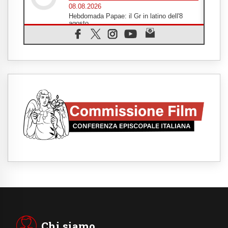
08.08.2026
Hebdomada Papae: il Gr in latino dell'8
agosto
08.08.2026
Spin Time, Reina: Cristo non abita nei
palazzi del potere ma si identifica coi
senzatetto
08.08.2026
SIGNIS 2026, la comunicazione al servizio
del Vangelo
08.08.2026
Argentina, l'arcivescovo Colombo: "La
visita del Papa messaggio di pace e
dignità"
08.08.2026
Tonalestate 2026, i giovani sconfiggono la
paura
08.08.2026
Marcinelle, 70 anni dopo istituita la Giornata
europea per le vittime sul lavoro
08.08.2026
Arabia Saudita, Turchia e Pakistan
stringono una nuova alleanza militare in
Medio Oriente
Chi siamo