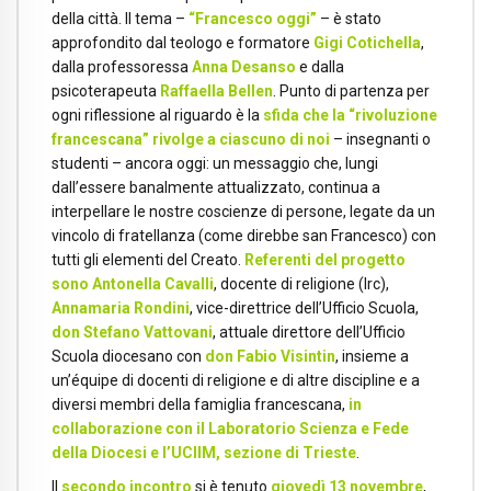
della città. Il tema –
“Francesco oggi”
– è stato
approfondito dal teologo e formatore
Gigi Cotichella
,
dalla professoressa
Anna Desanso
e dalla
psicoterapeuta
Raffaella Bellen
. Punto di partenza per
ogni riflessione al riguardo è la
sfida che la “rivoluzione
francescana” rivolge a ciascuno di noi
– insegnanti o
studenti – ancora oggi: un messaggio che, lungi
dall’essere banalmente attualizzato, continua a
interpellare le nostre coscienze di persone, legate da un
vincolo di fratellanza (come direbbe san Francesco) con
tutti gli elementi del Creato.
Referenti del progetto
sono Antonella Cavalli
, docente di religione (Irc),
Annamaria Rondini
, vice-direttrice dell’Ufficio Scuola,
don Stefano Vattovani
, attuale direttore dell’Ufficio
Scuola diocesano con
don Fabio Visintin
, insieme a
un’équipe di docenti di religione e di altre discipline e a
diversi membri della famiglia francescana,
in
collaborazione con il Laboratorio Scienza e Fede
della Diocesi e l’UCIIM, sezione di Trieste
.
Il
secondo incontro
si è tenuto
giovedì
13
novembre
,