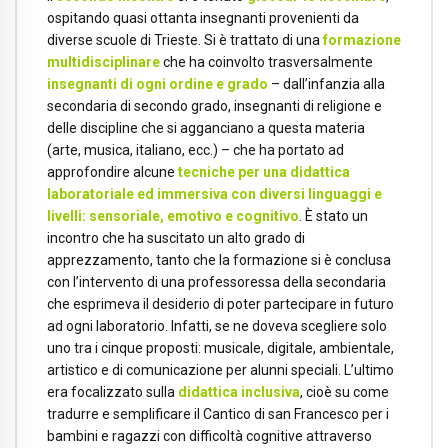
ospitando quasi ottanta insegnanti provenienti da
diverse scuole di Trieste. Si è trattato di una
formazione
multidisciplinare
che ha coinvolto trasversalmente
insegnanti di ogni ordine e grado
– dall’infanzia alla
secondaria di secondo grado, insegnanti di religione e
delle discipline che si agganciano a questa materia
(arte, musica, italiano, ecc.) – che ha portato ad
approfondire alcune
tecniche per una didattica
laboratoriale ed immersiva con diversi linguaggi e
livelli: sensoriale, emotivo e cognitivo
. È stato un
incontro che ha suscitato un alto grado di
apprezzamento, tanto che la formazione si è conclusa
con l’intervento di una professoressa della secondaria
che esprimeva il desiderio di poter partecipare in futuro
ad ogni laboratorio. Infatti, se ne doveva scegliere solo
uno tra i cinque proposti: musicale, digitale, ambientale,
artistico e di comunicazione per alunni speciali. L’ultimo
era focalizzato sulla
didattica inclusiva
, cioè su come
tradurre e semplificare il Cantico di san Francesco per i
bambini e ragazzi con difficoltà cognitive attraverso