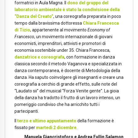
formatrici in Aula Magna. Il
dono del gruppo del
laboratorio ambientale è stato la condivisione della
“Danza del Creato”
, una coreografia preparata in poco
tempo dalla bravissima dottoressa
Chiara Francesca
di Tizio
, appartenente al movimento
Economy of
Francesco
, un movimento internazionale di giovani
economisti, imprenditori, attivisti e promotori di
economia sostenibile under 35. Chiara Francesca,
danzatrice e coreografa
, con formazione in danza
classica secondo il metodo Vaganova e specializzata in
danza contemporanea, è docente di Metodologia della
danza. Ha saputo coinvolgere gli insegnanti e creare una
coreografia a cerchio di grande effetto, sulle note del
“Laudato sii” del musical “Forza Venite gente”. La gioia
della danza ha tradotto il frutto di un lavoro intenso, un
pomeriggio condiviso che ha arricchito tutti i
partecipanti.
Il
terzo e ultimo appuntamento
della formazione è
fissato per
martedì 2 dicembre
.
Manuela Giancristoforo e Andrea Fullin Salamon