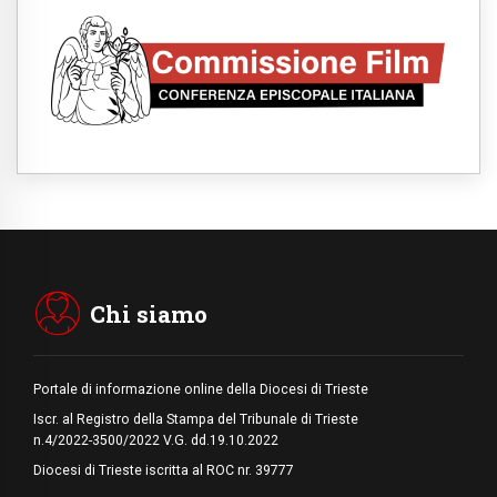
Francesco per imparare il Vangelo della
pace
06.08.2026
Hiroshima, ad 81 anni dalla bomba resta
alto il richiamo al disarmo mondiale
06.08.2026
Il Papa con i giovani ad Assisi: costruire la
civiltà dell'amore non delle contrapposizioni
06.08.2026
Hiroshima e Nagasaki, 81 anni dopo. Al via
i "dieci giorni di preghiera per la pace"
06.08.2026
Santa Maria degli Angeli, quando un
Santuario custodisce le origini
Chi siamo
Portale di informazione online della Diocesi di Trieste
Iscr. al Registro della Stampa del Tribunale di Trieste
n.4/2022-3500/2022 V.G. dd.19.10.2022
Diocesi di Trieste iscritta al ROC nr. 39777