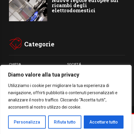
Nuove regole europee sui
ricambi degli
elettrodomestici
Categorie
CHIESA
SOCIETÁ
Diamo valore alla tua privacy
CARITÁ
GIUBILEO
CULTURA
MEDIA
Utilizziamo i cookie per migliorare la tua esperienza di
navigazione, offrirti pubblicità o contenuti personalizzati e
analizzare il nostro traffico. Cliccando “Accetta tutti”,
acconsenti al nostro utilizzo dei cookie.
Facebook
WhatsApp
Threads
Email
Condividi
Personalizza
Rifiuta tutto
Accettare tutto