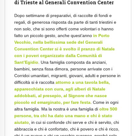
di Trieste al Generali Convention Center
Dopo settimane di preparativi, di raccolte di fondi e
regali, di generosa risposta da parte di tanti triestini e
non solo, che si sono offerti come volontari o hanno
fatto un piccolo gesto, anche quest’anno
in Porto
Vecchio, nella bellissima sede del
Generali
Convention Center si è svolto il pranzo di Natale
con i poveri organizzato dalla Comunità di
Sant’Egidio
. Una famiglia composta da anziani,
bambini, senza fissa dimora, persone arrivate con i
Corridoi umanitari, migranti, giovani, adulti e persone in
difficoltà si è raccolta
attorno a una tavola bella,
apparecchiata con cura, agli alberi di Natale
addobbati, al presepio, al Signore che nasce
piccolo ed emarginato, per fare festa
. Come in ogni
altra famiglia. Ma la nostra è una famiglia di
oltre 500
persone, tra chi ha dato una mano e chi è stato
aiutato
, in cui si confonde chi serve e chi è servito, chi
abbraccia e chi è confortato, chi è povero e chi è ricco,
chi è un nuovo e chi un vecchio europeo, perché solo