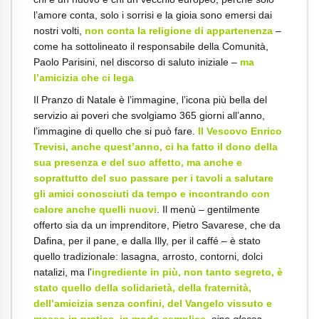
l’amore conta, solo i sorrisi e la gioia sono emersi dai
nostri volti,
non conta la religione di appartenenza
–
come ha sottolineato il responsabile della Comunità,
Paolo Parisini, nel discorso di saluto iniziale –
ma
l’amicizia che ci lega
.
Il Pranzo di Natale è l’immagine, l’icona più bella del
servizio ai poveri che svolgiamo 365 giorni all’anno,
l’immagine di quello che si può fare.
Il Vescovo Enrico
Trevisi, anche quest’anno, ci ha fatto il dono della
sua presenza e del suo affetto, ma anche e
soprattutto del suo passare per i tavoli a salutare
gli amici conosciuti da tempo e incontrando con
calore anche quelli nuovi
. Il menù – gentilmente
offerto sia da un imprenditore, Pietro Savarese, che da
Dafina, per il pane, e dalla Illy, per il caffé – è stato
quello tradizionale: lasagna, arrosto, contorni, dolci
natalizi, ma l’
ingrediente in più, non tanto segreto, è
stato quello della solidarietà, della fraternità,
dell’amicizia senza confini, del Vangelo vissuto e
messo in pratica, in modo semplice
,
sine glossa
,