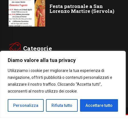
Festa patronale a San
Lorenzo Martire (Servola)
Categorie
Diamo valore alla tua privacy
CHIESA
SOCIETÁ
Utilizziamo i cookie per migliorare la tua esperienza di
navigazione, offrirti pubblicità o contenuti personalizzati e
CARITÁ
GIUBILEO
analizzare il nostro traffico. Cliccando “Accetta tutti”,
CULTURA
MEDIA
acconsenti al nostro utilizzo dei cookie.
Personalizza
Rifiuta tutto
Accettare tutto