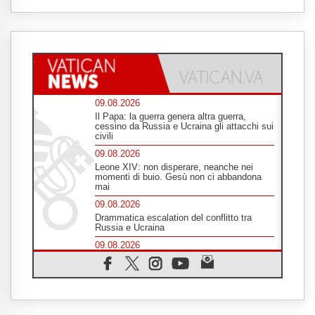
09.08.2026
Il Papa: la guerra genera altra guerra,
cessino da Russia e Ucraina gli attacchi sui
civili
09.08.2026
Leone XIV: non disperare, neanche nei
momenti di buio. Gesù non ci abbandona
mai
09.08.2026
Drammatica escalation del conflitto tra
Russia e Ucraina
09.08.2026
Tra Tolkien e Leone, un convegno su
"l'uomo, il mezzo e l'algoritmo"
09.08.2026
Spagna, controlli alle frontiere per i
viaggiatori provenienti dall'Italia