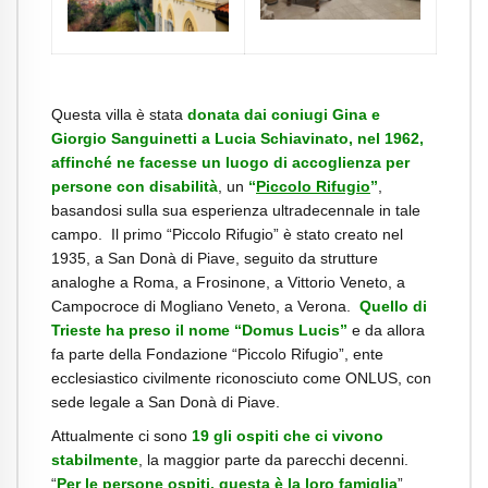
Questa villa è stata
donata dai coniugi Gina e
Giorgio Sanguinetti a Lucia Schiavinato, nel 1962,
affinché ne facesse un luogo di accoglienza per
persone con disabilità
, un
“
Piccolo Rifugio
”
,
basandosi sulla sua esperienza ultradecennale in tale
campo. Il primo “Piccolo Rifugio” è stato creato nel
1935, a San Donà di Piave, seguito da strutture
analoghe a Roma, a Frosinone, a Vittorio Veneto, a
Campocroce di Mogliano Veneto, a Verona.
Quello di
Trieste ha preso il nome “Domus Lucis”
e da allora
fa parte della Fondazione “Piccolo Rifugio”, ente
ecclesiastico civilmente riconosciuto come ONLUS, con
sede legale a San Donà di Piave.
Attualmente ci sono
19 gli ospiti che ci vivono
stabilmente
, la maggior parte da parecchi decenni.
“
Per le persone ospiti, questa è la loro famiglia
”,