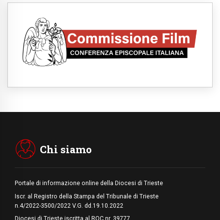
09.08.2026
Indonesia, un dollaro per la costruzione di
219 Chiese
09.08.2026
Il dialogo interreligioso, isola di resistenza
per rispondere alle paure del mondo
09.08.2026
In Ciad nasce la rete dei media cattolici
08.08.2026
Pozzuoli, la Chiesa in prima linea: una
Messa tra i detriti e aiuti per gli sfollati
08.08.2026
Leone XIV il 7 settembre al Santuario della
Madre del Buon Consiglio di Genazzano
Chi siamo
Portale di informazione online della Diocesi di Trieste
Iscr. al Registro della Stampa del Tribunale di Trieste
n.4/2022-3500/2022 V.G. dd.19.10.2022
Diocesi di Trieste iscritta al ROC nr. 39777