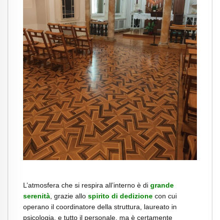
.
L’atmosfera che si respira all’interno è di
grande
serenità
, grazie allo
spirito di dedizione
con cui
operano il coordinatore della struttura, laureato in
psicologia, e tutto il personale, ma è certamente