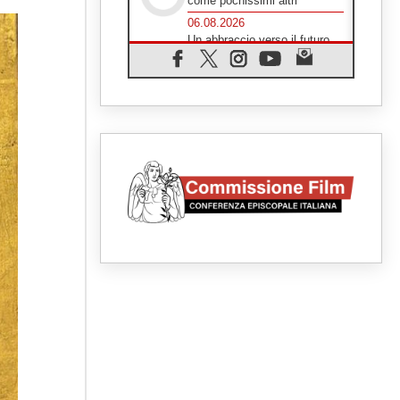
come pochissimi altri"
06.08.2026
Un abbraccio verso il futuro,
la grande festa del Papa e dei
giovani ad Assisi
06.08.2026
Il grazie dei giovani al Papa:
"Oggi ci sentiamo Chiesa"
06.08.2026
Leone XIV: la rivoluzione del
Vangelo abbatte i muri che
separano gli esseri umani
06.08.2026
Fra Marco Vianelli: alla scuola
di san Francesco per
imparare il Vangelo della pace
06.08.2026
Hiroshima, ad 81 anni dalla
bomba resta alto il richiamo al
disarmo mondiale
06.08.2026
Il Papa con i giovani ad
Assisi: costruire la civiltà
dell'amore non delle
contrapposizioni