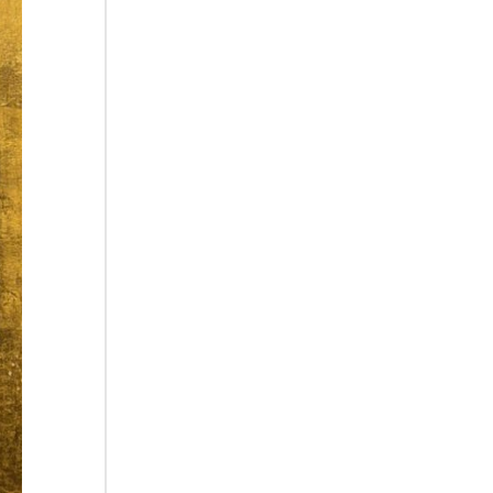
06.08.2026
Hiroshima e Nagasaki, 81
anni dopo. Al via i "dieci giorni
di preghiera per la pace"