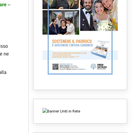
lare
–
isso
he ne
alla