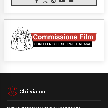
"l'uomo, il mezzo e l'algoritmo"
09.08.2026
Spagna, controlli alle frontiere per i
viaggiatori provenienti dall'Italia
09.08.2026
Indonesia, un dollaro per la costruzione di
219 Chiese
09.08.2026
Il dialogo interreligioso, isola di resistenza
per rispondere alle paure del mondo
09.08.2026
In Ciad nasce la rete dei media cattolici
08.08.2026
Pozzuoli, la Chiesa in prima linea: una
Messa tra i detriti e aiuti per gli sfollati
08.08.2026
Leone XIV il 7 settembre al Santuario della
Madre del Buon Consiglio di Genazzano
Chi siamo
Portale di informazione online della Diocesi di Trieste