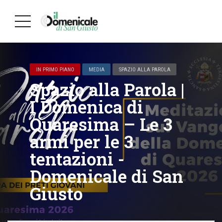
IN PRIMO PIANO
MEDIA
SPAZIO ALLA PAROLA
Spazio alla Parola |
I Domenica di
Quaresima – Le 3
armi per le 3
tentazioni -
Domenicale di San
Giusto