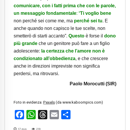
comunicare, con i fatti prima che con le parole,
un messaggio fondamentale
: “
Ti voglio bene
non perché sei come me, ma
perché sei tu
. E
anche quando non capisco le tue scelte, non
smetterò di starti accanto”.
Questo
è forse il
dono
più grande
che un genitore può fare a un figlio
adolescente:
la certezza che l’amore non è
condizionato all’obbedienza
, e che crescere
anche in direzioni impreviste non significa
perdersi, ma ritrovarsi.
Paolo Morocutti (SIR)
Foto in evidenza:
Pexels
(da www.kaboompics.com)
Facebook
WhatsApp
Threads
Email
Condividi
17
min
219