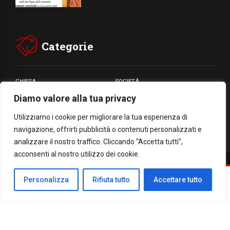
Categorie
CHIESA
SOCIETÁ
Diamo valore alla tua privacy
CARITÁ
GIUBILEO
CULTURA
MEDIA
Utilizziamo i cookie per migliorare la tua esperienza di
navigazione, offrirti pubblicità o contenuti personalizzati e
analizzare il nostro traffico. Cliccando “Accetta tutti”,
acconsenti al nostro utilizzo dei cookie.
Facebook
WhatsApp
Threads
Email
Condividi
Personalizza
Rifiuta tutto
Accettare tutto