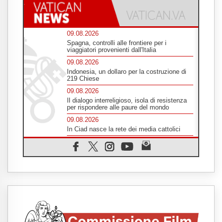
09.08.2026
Spagna, controlli alle frontiere per i
viaggiatori provenienti dall'Italia
09.08.2026
Indonesia, un dollaro per la costruzione di
219 Chiese
09.08.2026
Il dialogo interreligioso, isola di resistenza
per rispondere alle paure del mondo
09.08.2026
In Ciad nasce la rete dei media cattolici
08.08.2026
Pozzuoli, la Chiesa in prima linea: una
Messa tra i detriti e aiuti per gli sfollati
08.08.2026
Leone XIV il 7 settembre al Santuario della
Madre del Buon Consiglio di Genazzano
08.08.2026
Il Papa: in Sant'Agata contempliamo la
vittoria dell'amore sulla morte