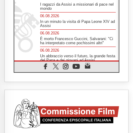
I ragazzi da Assisi a missionari di pace nel
mondo
06.08.2026
In un minuto la visita di Papa Leone XIV ad
Assisi
06.08.2026
È morto Francesco Guccini, Salvarani: "Ci
ha interpretato come pochissimi altri"
06.08.2026
Un abbraccio verso il futuro, la grande festa
del Papa e dei giovani ad Assisi
06.08.2026
Il grazie dei giovani al Papa: "Oggi ci
sentiamo Chiesa"
06.08.2026
Leone XIV: la rivoluzione del Vangelo
abbatte i muri che separano gli esseri
umani
06.08.2026
Fra Marco Vianelli: alla scuola di san
Francesco per imparare il Vangelo della
pace
06.08.2026