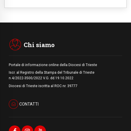
Hiroshima, ad 81 anni dalla bomba resta
alto il richiamo al disarmo mondiale
06.08.2026
Il Papa con i giovani ad Assisi: costruire la
civiltà dell'amore non delle contrapposizioni
06.08.2026
Hiroshima e Nagasaki, 81 anni dopo. Al via
i "dieci giorni di preghiera per la pace"
Chi siamo
Portale di informazione online della Diocesi di Trieste
Iscr. al Registro della Stampa del Tribunale di Trieste
n.4/2022-3500/2022 V.G. dd.19.10.2022
Diocesi di Trieste iscritta al ROC nr. 39777
CONTATTI