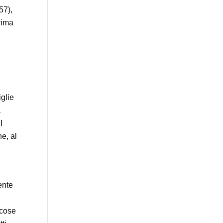
Ceuta: superata una prova
57),
difficile
rima
glie
a
I
e, al
ente
 cose