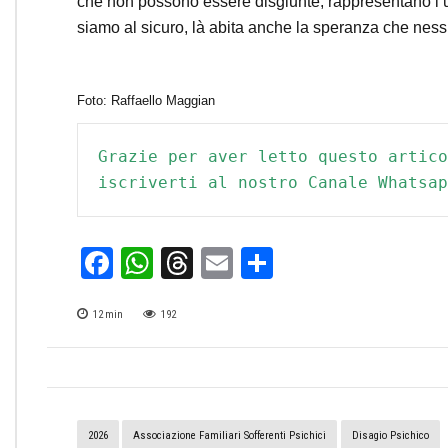
che non possono essere disgiunte, rappresentano l’un
siamo al sicuro, là abita anche la speranza che nessu
Foto: Raffaello Maggian
Grazie per aver letto questo artico
iscriverti al nostro Canale Whatsap
Facebook
WhatsApp
Threads
Email
Condividi
12
min
192
2026
Associazione Familiari Sofferenti Psichici
Disagio Psichico