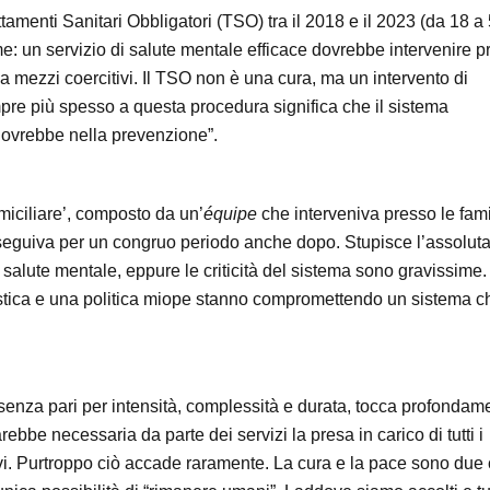
ttamenti Sanitari Obbligatori (TSO) tra il 2018 e il 2023 (da 18 a 
e: un servizio di salute mentale efficace dovrebbe intervenire p
e a mezzi coercitivi. Il TSO non è una cura, ma un intervento di
pre più spesso a questa procedura significa che il sistema
dovrebbe nella prevenzione”.
domiciliare’, composto da un’
équipe
che interveniva presso le fami
le seguiva per un congruo periodo anche dopo. Stupisce l’assolut
alute mentale, eppure le criticità del sistema sono gravissime. 
atistica e una politica miope stanno compromettendo un sistema ch
 senza pari per intensità, complessità e durata, tocca profondam
ebbe necessaria da parte dei servizi la presa in carico di tutti i
ativi. Purtroppo ciò accade raramente. La cura e la pace sono due