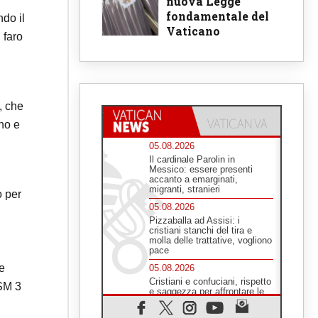
nuova Legge
fondamentale del
ndo il
Vaticano
 faro
, che
rno e
05.08.2026
Il cardinale Parolin in
Messico: essere presenti
accanto a emarginati,
migranti, stranieri
o per
05.08.2026
Pizzaballa ad Assisi: i
cristiani stanchi del tira e
molla delle trattative, vogliono
pace
e
05.08.2026
Cristiani e confuciani, rispetto
CSM 3
e saggezza per affrontare le
"sfide urgenti" di oggi