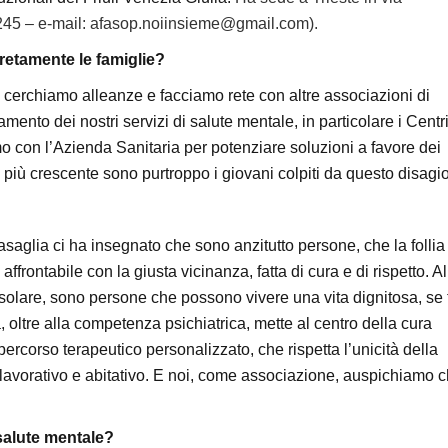
245 – e-mail:
afasop.noiinsieme@gmail.com).
retamente le famiglie?
: cerchiamo alleanze e facciamo rete con altre associazioni di
amento dei nostri servizi di salute mentale, in particolare i Centri
 con l’Azienda Sanitaria per potenziare soluzioni a favore dei
più crescente sono purtroppo i giovani colpiti da questo disagio
saglia ci ha insegnato che sono anzitutto persone, che la follia
ffrontabile con la giusta vicinanza, fatta di cura e di rispetto. Al
 e isolare, sono persone che possono vivere una vita dignitosa, se t
a, oltre alla competenza psichiatrica, mette al centro della cura
n percorso terapeutico personalizzato, che rispetta l’unicità della
 lavorativo e abitativo. E noi, come associazione, auspichiamo 
 salute mentale?