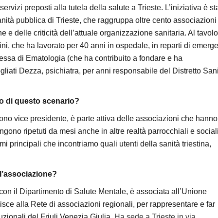
ervizi preposti alla tutela della salute a Trieste. L’iniziativa è st
nità pubblica di Trieste, che raggruppa oltre cento associazioni
e e delle criticità dell’attuale organizzazione sanitaria. Al tavolo
stini, che ha lavorato per 40 anni in ospedale, in reparti di emerg
essa di Ematologia (che ha contribuito a fondare e ha
liati Dezza, psichiatra, per anni responsabile del Distretto Sani
rno di questo scenario?
 sono vice presidente, è parte attiva delle associazioni che hanno
ono ripetuti da mesi anche in altre realtà parrocchiali e sociali
i principali che incontriamo quali utenti della sanità triestina,
ell’associazione?
con il Dipartimento di Salute Mentale, è associata all’Unione
sce alla Rete di associazioni regionali, per rappresentare e far
tuzionali del Friuli Venezia Giulia.
Ha sede a Trieste in via