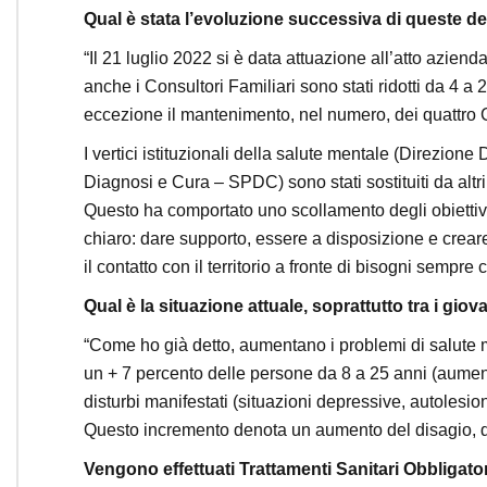
Qual è stata l’evoluzione successiva di queste de
“Il 21 luglio 2022 si è data attuazione all’atto azien
anche i Consultori Familiari sono stati ridotti da 4 a
eccezione il mantenimento, nel numero, dei quattro CSM
I vertici istituzionali della salute mentale (Direzio
Diagnosi e Cura – SPDC) sono stati sostituiti da altr
Questo ha comportato uno scollamento degli obiett
chiaro: dare supporto, essere a disposizione e crear
il contatto con il territorio a fronte di bisogni sempre 
Qual è la situazione attuale, soprattutto tra i giov
“Come ho già detto, aumentano i problemi di salute m
un + 7 percento delle persone da 8 a 25 anni (aument
disturbi manifestati (situazioni depressive, autolesio
Questo incremento denota un aumento del disagio, dell
Vengono effettuati Trattamenti Sanitari Obbligator