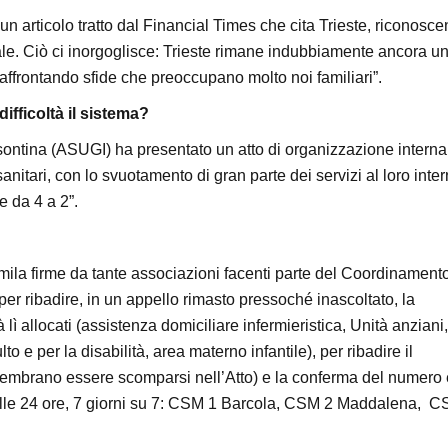
un articolo tratto dal Financial Times che cita Trieste, riconosce
ale. Ciò ci inorgoglisce: Trieste rimane indubbiamente ancora un
 affrontando sfide che preoccupano molto noi familiari”.
fficoltà il sistema?
Isontina (ASUGI) ha presentato un atto di organizzazione interna
sanitari, con lo svuotamento di gran parte dei servizi al loro inte
e da 4 a 2”.
10mila firme da tante associazioni facenti parte del Coordinament
 per ribadire, in un appello rimasto pressoché inascoltato, la
già lì allocati (assistenza domiciliare infermieristica, Unità anziani,
to e per la disabilità, area materno infantile), per ribadire il
sembrano essere scomparsi nell’Atto) e la conferma del numero 
 sulle 24 ore, 7 giorni su 7: CSM 1 Barcola, CSM 2 Maddalena, 