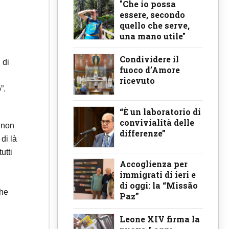
"Che io possa
essere, secondo
quello che serve,
una mano utile"
Condividere il
 di
fuoco d’Amore
ricevuto
”.
“È un laboratorio di
convivialità delle
 non
differenze”
 di là
utti
Accoglienza per
immigrati di ieri e
di oggi: la “Missão
che
Paz”
Leone XIV firma la