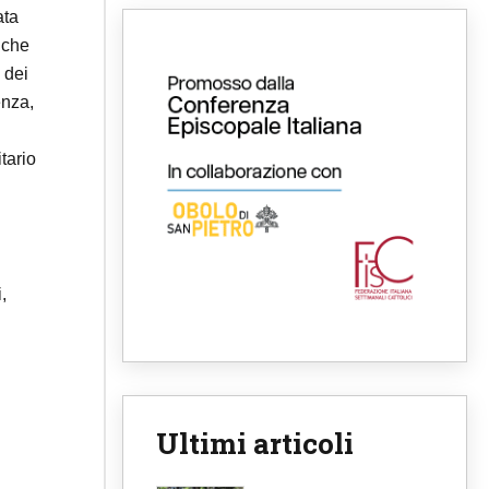
ata
 che
 dei
enza,
tario
,
Ultimi articoli