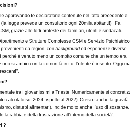
cisioni?
dale approvando le declaratorie contenute nell’atto precedente e
 2 (la legge prevede un consultorio ogni 20mila abitanti!). Fa
, grazie alle forti proteste dei familiari, utenti e sindacati.
ne Dipartimento e Strutture Complesse CSM e Servizio Psichiatrico
i provenienti da regioni con
background
ed esperienze diverse.
ivi perché è venuto meno un compito comune che un tempo era
e uno scambio con la comunità in cui l’utente è inserito. Oggi m
crescenti”.
ani?
entale tra i giovanissimi a Trieste. Numericamente si concretiz
o calcolato sul 2024 rispetto al 2022). Cresce anche la gravità 
nismo, disturbi alimentari). Incide molto anche l’uso di sostanze.
a rabbia e della frustrazione all’interno della società”.
i ?