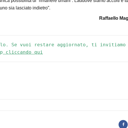
ica possibilità di “rimanere umani”. Laddove siamo accolti e tut
no sia lasciato indietro”.
Raffaello Ma
lo. Se vuoi restare aggiornato, ti invitiamo 
p
 cliccando qui