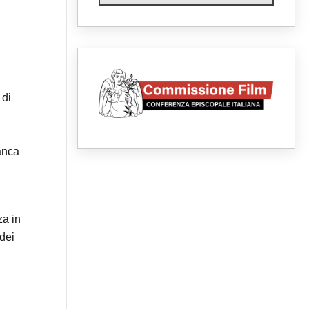
05.08.2026
Santa Maria Maggiore,
Makrickas: la grazia di Dio
scende ancora sul mondo
05.08.2026
I giovani attendono il Papa ad
Assisi: "I social non saziano,
vogliamo cose grandi"
 di
05.08.2026
Parolin ai preti del Guatemala:
siate "sentinelle vigili", è la
santità a rendere credibili
05.08.2026
anca
Dal Papa all'udienza generale
la forza del "circolo degli eroi"
05.08.2026
Ucraina, il nunzio: preoccupa
sentire chi benedice la guerra.
za in
Il Papa unica voce di pace
dei
05.08.2026
Venezuela, don Pagniello:
"Nel dolore, una Chiesa che
non si arrende"
05.08.2026
Migranti, UE compatta su