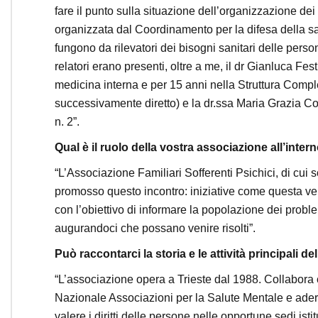
fare il punto sulla situazione dell’organizzazione dei s
organizzata dal Coordinamento per la difesa della sa
fungono da rilevatori dei bisogni sanitari delle person
relatori erano presenti, oltre a me, il dr Gianluca Fe
medicina interna e per 15 anni nella Struttura Compl
successivamente diretto) e la dr.ssa Maria Grazia Cog
n. 2”.
Qual è il ruolo della vostra associazione all’inte
“L’Associazione Familiari Sofferenti Psichici, di cui
promosso questo incontro: iniziative come questa veng
con l’obiettivo di informare la popolazione dei problem
augurandoci che possano venire risolti”.
Può raccontarci la storia e le attività principali d
“L’associazione opera a Trieste dal 1988. Collabora 
Nazionale Associazioni per la Salute Mentale e aderi
valere i diritti delle persone nelle opportune sedi isti