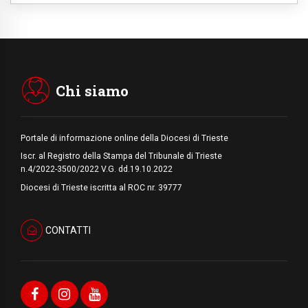
09.08.2026
In Ciad nasce la rete dei media cattolici
08.08.2026
Pozzuoli, la Chiesa in prima linea: una
Messa tra i detriti e aiuti per gli sfollati
Chi siamo
Portale di informazione online della Diocesi di Trieste
Iscr. al Registro della Stampa del Tribunale di Trieste
n.4/2022-3500/2022 V.G. dd.19.10.2022
Diocesi di Trieste iscritta al ROC nr. 39777
CONTATTI