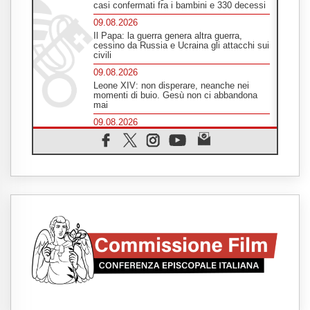
casi confermati fra i bambini e 330 decessi
09.08.2026
Il Papa: la guerra genera altra guerra,
cessino da Russia e Ucraina gli attacchi sui
civili
09.08.2026
Leone XIV: non disperare, neanche nei
momenti di buio. Gesù non ci abbandona
mai
09.08.2026
Drammatica escalation del conflitto tra
Russia e Ucraina
09.08.2026
Tra Tolkien e Leone, un convegno su
"l'uomo, il mezzo e l'algoritmo"
09.08.2026
Spagna, controlli alle frontiere per i
viaggiatori provenienti dall'Italia
09.08.2026
Indonesia, un dollaro per la costruzione di
219 Chiese
09.08.2026
Il dialogo interreligioso, isola di resistenza
per rispondere alle paure del mondo