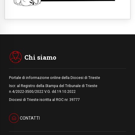
06.08.2026
Hiroshima, ad 81 anni dalla bomba resta
alto il richiamo al disarmo mondiale
06.08.2026
Il Papa con i giovani ad Assisi: costruire la
civiltà dell'amore non delle contrapposizioni
06.08.2026
Hiroshima e Nagasaki, 81 anni dopo. Al via
i "dieci giorni di preghiera per la pace"
Chi siamo
Portale di informazione online della Diocesi di Trieste
Iscr. al Registro della Stampa del Tribunale di Trieste
n.4/2022-3500/2022 V.G. dd.19.10.2022
Diocesi di Trieste iscritta al ROC nr. 39777
CONTATTI