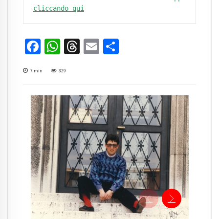
cliccando qui
Facebook
WhatsApp
Threads
Email
Condividi
7
min
329