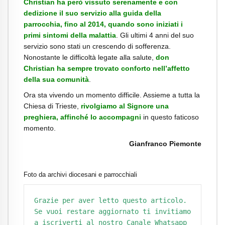
Christian ha però vissuto serenamente e con
dedizione il suo servizio alla guida della
parrocchia, fino al 2014, quando sono iniziati i
primi sintomi della malattia
. Gli ultimi 4 anni del suo
servizio sono stati un crescendo di sofferenza.
Nonostante le difficoltà legate alla salute,
don
Christian ha sempre trovato conforto nell’affetto
della sua comunità
.
Ora sta vivendo un momento difficile. Assieme a tutta la
Chiesa di Trieste,
rivolgiamo al Signore una
preghiera, affinché lo accompagni
in questo faticoso
momento.
Gianfranco Piemonte
Foto da archivi diocesani e parrocchiali
Grazie per aver letto questo articolo. 
Se vuoi restare aggiornato ti invitiamo 
a iscriverti al nostro Canale Whatsapp 