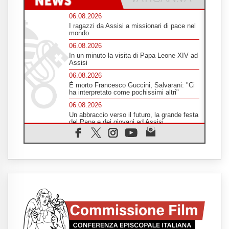
06.08.2026
I ragazzi da Assisi a missionari di pace nel
mondo
06.08.2026
In un minuto la visita di Papa Leone XIV ad
Assisi
06.08.2026
È morto Francesco Guccini, Salvarani: "Ci
ha interpretato come pochissimi altri"
06.08.2026
Un abbraccio verso il futuro, la grande festa
del Papa e dei giovani ad Assisi
06.08.2026
Il grazie dei giovani al Papa: "Oggi ci
sentiamo Chiesa"
06.08.2026
Leone XIV: la rivoluzione del Vangelo
abbatte i muri che separano gli esseri
umani
06.08.2026
Fra Marco Vianelli: alla scuola di san
Francesco per imparare il Vangelo della
pace