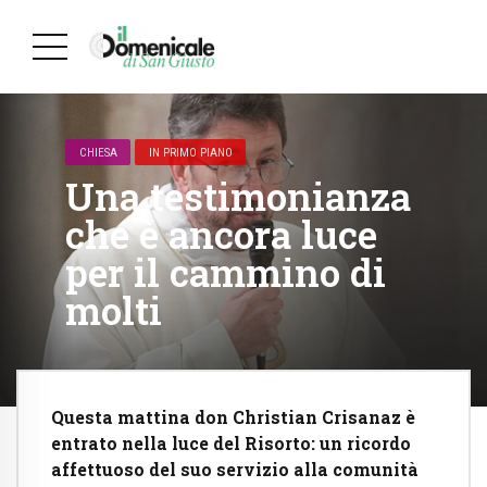
CHIESA
IN PRIMO PIANO
Una testimonianza
che è ancora luce
per il cammino di
molti
Questa mattina don Christian Crisanaz è
entrato nella luce del Risorto: un ricordo
affettuoso del suo servizio alla comunità