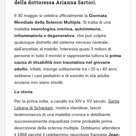
della dottoressa Arianna Sartori.
Il 30 maggio si celebra ufficialmente la
Giornata
Mondiale della Sclerosi Multipla
. Si tratta di una
malattia
neurologica cronica, autoimmune,
infiammatoria e degenerativa
, che può colpire
qualunque distretto del sistema nervoso centrale,
dall’encefalo al midollo. Interessa quasi 3 milioni di
persone in tutto il mondo e rappresenta tuttora la
prima
causa di disabilità non traumatica nel giovane
adulto
. Infatti, insorge solitamente tra i 20 e i 40 anni,
sebbene i casi pediatrici e di esordio in età adulta-
anziana non siano insoliti.
La storia
Per la prima volta, a cavallo tra XIV e XV secolo,
Santa
Liduina di Schiedam
, mistica olandese, lasciò
testimonianza di una malattia cronica e debilitante,
successivamente inquadrata come probabile prima
descrizione della sclerosi multipla. Dobbiamo attendere
il 1868 perché il celeberrimo neurologo francese
Jean-