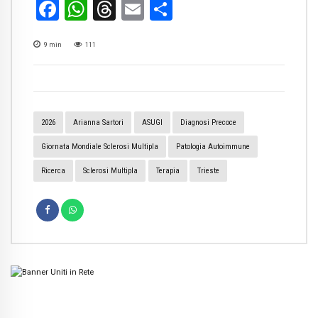
Facebook
WhatsApp
Threads
Email
Condividi
9
min
111
2026
Arianna Sartori
ASUGI
Diagnosi Precoce
Giornata Mondiale Sclerosi Multipla
Patologia Autoimmune
Ricerca
Sclerosi Multipla
Terapia
Trieste