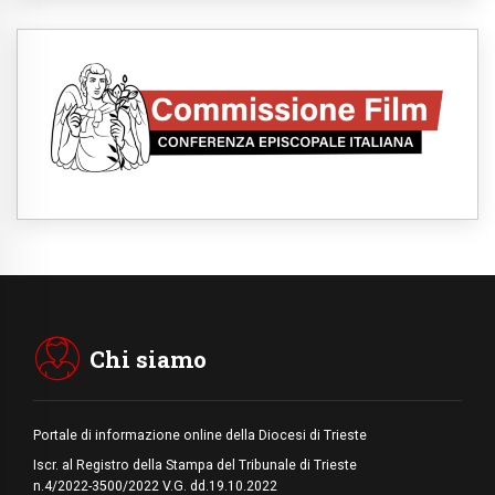
stringono una nuova alleanza militare in
Medio Oriente
08.08.2026
Il Papa in Perù, il cardinale Castillo: spinta
all'unità in mezzo alle sfide del Paese
07.08.2026
Rilanciare l'empatia, il progetto Triennale
d'Arte delle Università cattoliche
07.08.2026
Filippine, il vicariato apostolico di Calapan
diventa diocesi
07.08.2026
A Castel Gandolfo l'arazzo di Raffaello sulla
predica di San Paolo
07.08.2026
Tagle: la guerra sfigura il mondo, solo la
rivelazione di Dio lo trasfigura
Chi siamo
Portale di informazione online della Diocesi di Trieste
Iscr. al Registro della Stampa del Tribunale di Trieste
n.4/2022-3500/2022 V.G. dd.19.10.2022