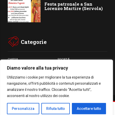
Festa patronale a San
Lorenzo Martire (Servola)
Categorie
CHIESA
SOCIETÁ
Diamo valore alla tua privacy
CARITÁ
GIUBILEO
CULTURA
MEDIA
Utilizziamo i cookie per migliorare la tua esperienza di
navigazione, offrirti pubblicità o contenuti personalizzati e
analizzare il nostro traffico. Cliccando “Accetta tutti”,
acconsenti al nostro utilizzo dei cookie.
Facebook
WhatsApp
Threads
Email
Condividi
Personalizza
Rifiuta tutto
Accettare tutto