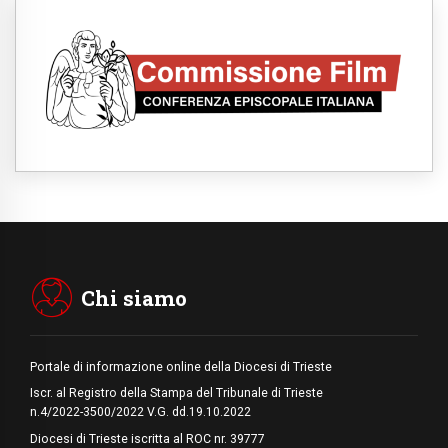
09.08.2026
Spagna, controlli alle frontiere per i
viaggiatori provenienti dall'Italia
09.08.2026
Indonesia, un dollaro per la costruzione di
219 Chiese
09.08.2026
Il dialogo interreligioso, isola di resistenza
per rispondere alle paure del mondo
09.08.2026
In Ciad nasce la rete dei media cattolici
08.08.2026
Pozzuoli, la Chiesa in prima linea: una
Messa tra i detriti e aiuti per gli sfollati
Chi siamo
Portale di informazione online della Diocesi di Trieste
Iscr. al Registro della Stampa del Tribunale di Trieste
n.4/2022-3500/2022 V.G. dd.19.10.2022
Diocesi di Trieste iscritta al ROC nr. 39777