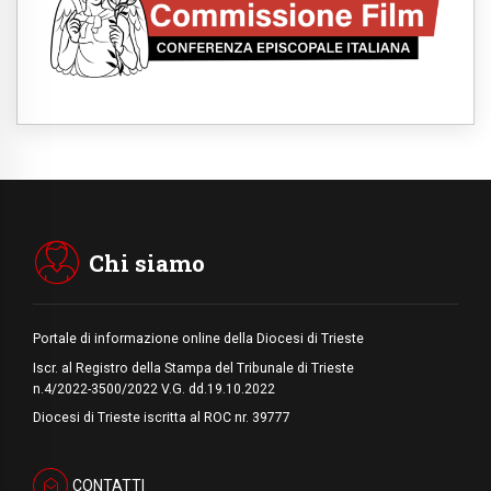
09.08.2026
Indonesia, un dollaro per la costruzione di
219 Chiese
09.08.2026
Il dialogo interreligioso, isola di resistenza
per rispondere alle paure del mondo
09.08.2026
In Ciad nasce la rete dei media cattolici
08.08.2026
Pozzuoli, la Chiesa in prima linea: una
Messa tra i detriti e aiuti per gli sfollati
Chi siamo
Portale di informazione online della Diocesi di Trieste
Iscr. al Registro della Stampa del Tribunale di Trieste
n.4/2022-3500/2022 V.G. dd.19.10.2022
Diocesi di Trieste iscritta al ROC nr. 39777
CONTATTI