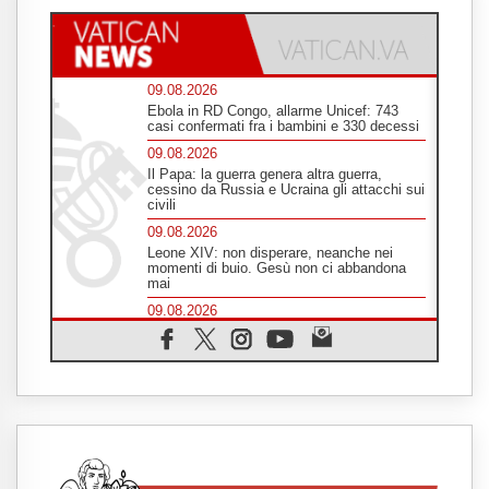
09.08.2026
Ebola in RD Congo, allarme Unicef: 743
casi confermati fra i bambini e 330 decessi
09.08.2026
Il Papa: la guerra genera altra guerra,
cessino da Russia e Ucraina gli attacchi sui
civili
09.08.2026
Leone XIV: non disperare, neanche nei
momenti di buio. Gesù non ci abbandona
mai
09.08.2026
Drammatica escalation del conflitto tra
Russia e Ucraina
09.08.2026
Tra Tolkien e Leone, un convegno su
"l'uomo, il mezzo e l'algoritmo"
09.08.2026
Spagna, controlli alle frontiere per i
viaggiatori provenienti dall'Italia