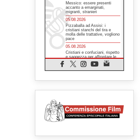
Messico: essere presenti
accanto a emarginati,
migranti, stranieri
05.08.2026
Pizzaballa ad Assisi: i
cristiani stanchi del tira e
molla delle trattative, vogliono
pace
05.08.2026
Cristiani e confuciani, rispetto
e saggezza per affrontare le
"sfide urgenti" di oggi
05.08.2026
Santa Maria Maggiore,
Makrickas: la grazia di Dio
scende ancora sul mondo
05.08.2026
I giovani attendono il Papa ad
Assisi: "I social non saziano,
vogliamo cose grandi"
05.08.2026
Parolin ai preti del Guatemala:
siate "sentinelle vigili", è la
santità a rendere credibili
05.08.2026