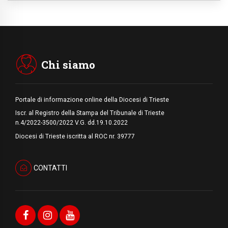
06.08.2026
Il Papa con i giovani ad Assisi: costruire la
civiltà dell'amore non delle contrapposizioni
06.08.2026
Hiroshima e Nagasaki, 81 anni dopo. Al via
i "dieci giorni di preghiera per la pace"
Chi siamo
Portale di informazione online della Diocesi di Trieste
Iscr. al Registro della Stampa del Tribunale di Trieste
n.4/2022-3500/2022 V.G. dd.19.10.2022
Diocesi di Trieste iscritta al ROC nr. 39777
CONTATTI