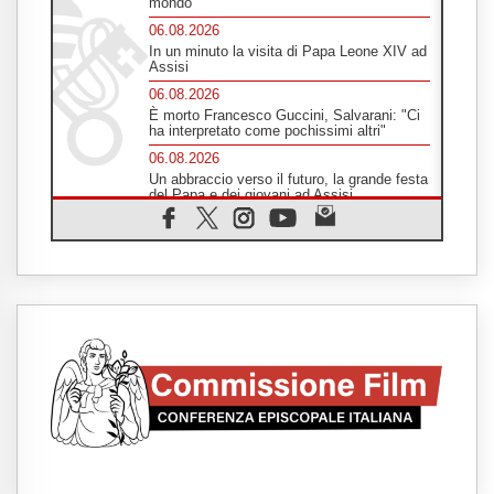
mondo
06.08.2026
In un minuto la visita di Papa Leone XIV ad
Assisi
06.08.2026
È morto Francesco Guccini, Salvarani: "Ci
ha interpretato come pochissimi altri"
06.08.2026
Un abbraccio verso il futuro, la grande festa
del Papa e dei giovani ad Assisi
06.08.2026
Il grazie dei giovani al Papa: "Oggi ci
sentiamo Chiesa"
06.08.2026
Leone XIV: la rivoluzione del Vangelo
abbatte i muri che separano gli esseri
umani
06.08.2026
Fra Marco Vianelli: alla scuola di san
Francesco per imparare il Vangelo della
pace
06.08.2026
Hiroshima, ad 81 anni dalla bomba resta
alto il richiamo al disarmo mondiale