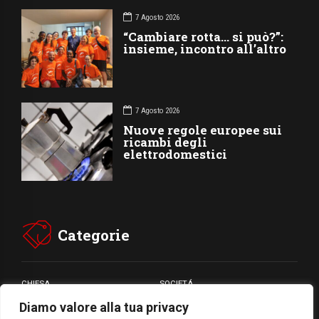
7 Agosto 2026
“Cambiare rotta… si può?”:
insieme, incontro all’altro
7 Agosto 2026
Nuove regole europee sui
ricambi degli
elettrodomestici
Categorie
CHIESA
SOCIETÁ
Diamo valore alla tua privacy
CARITÁ
GIUBILEO