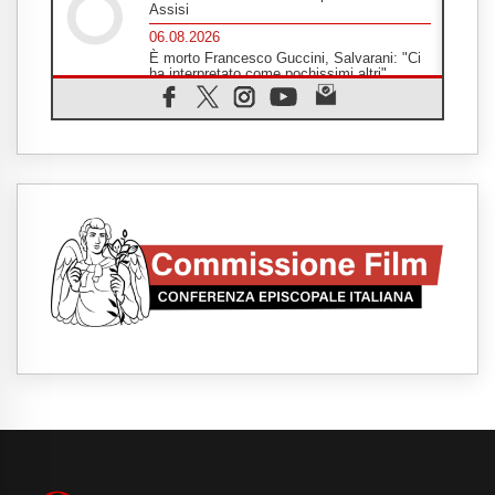
Assisi
06.08.2026
È morto Francesco Guccini, Salvarani: "Ci
ha interpretato come pochissimi altri"
06.08.2026
Un abbraccio verso il futuro, la grande festa
del Papa e dei giovani ad Assisi
06.08.2026
Il grazie dei giovani al Papa: "Oggi ci
sentiamo Chiesa"
06.08.2026
Leone XIV: la rivoluzione del Vangelo
abbatte i muri che separano gli esseri
umani
06.08.2026
Fra Marco Vianelli: alla scuola di san
Francesco per imparare il Vangelo della
pace
06.08.2026
Hiroshima, ad 81 anni dalla bomba resta
alto il richiamo al disarmo mondiale
06.08.2026
Il Papa con i giovani ad Assisi: costruire la
civiltà dell'amore non delle contrapposizioni