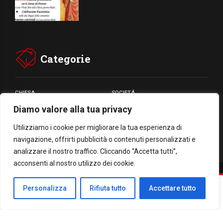
Categorie
CHIESA
SOCIETÁ
Diamo valore alla tua privacy
CARITÁ
GIUBILEO
CULTURA
MEDIA
Utilizziamo i cookie per migliorare la tua esperienza di
navigazione, offrirti pubblicità o contenuti personalizzati e
analizzare il nostro traffico. Cliccando “Accetta tutti”,
acconsenti al nostro utilizzo dei cookie.
Facebook
WhatsApp
Threads
Email
Condividi
Personalizza
Rifiuta tutto
Accettare tutto