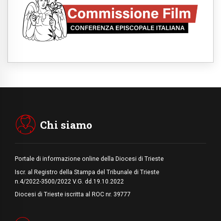
08.08.2026
Argentina, l'arcivescovo Colombo: "La
visita del Papa messaggio di pace e
dignità"
08.08.2026
Tonalestate 2026, i giovani sconfiggono la
paura
08.08.2026
Marcinelle, 70 anni dopo istituita la Giornata
europea per le vittime sul lavoro
08.08.2026
Arabia Saudita, Turchia e Pakistan
stringono una nuova alleanza militare in
Medio Oriente
Chi siamo
Portale di informazione online della Diocesi di Trieste
Iscr. al Registro della Stampa del Tribunale di Trieste
n.4/2022-3500/2022 V.G. dd.19.10.2022
Diocesi di Trieste iscritta al ROC nr. 39777