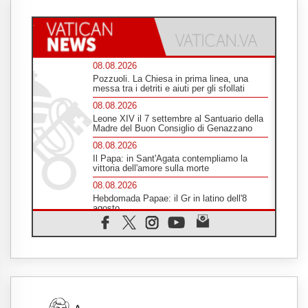
08.08.2026
Pozzuoli. La Chiesa in prima linea, una
messa tra i detriti e aiuti per gli sfollati
08.08.2026
Leone XIV il 7 settembre al Santuario della
Madre del Buon Consiglio di Genazzano
08.08.2026
Il Papa: in Sant'Agata contempliamo la
vittoria dell'amore sulla morte
08.08.2026
Hebdomada Papae: il Gr in latino dell'8
agosto
08.08.2026
Spin Time, Reina: Cristo non abita nei
palazzi del potere ma si identifica coi
senzatetto
08.08.2026
SIGNIS 2026, la comunicazione al servizio
del Vangelo