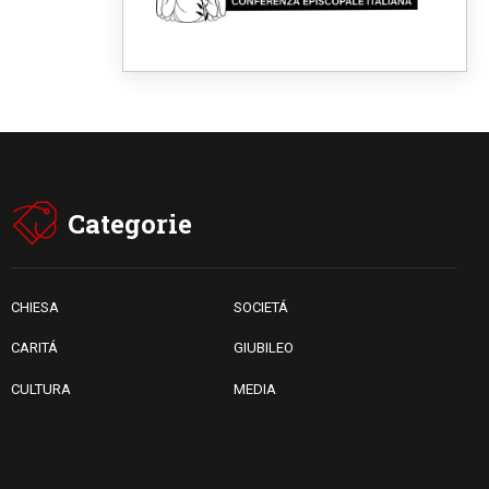
Fra Marco Vianelli: alla scuola
di san Francesco per
imparare il Vangelo della pace
06.08.2026
Hiroshima, ad 81 anni dalla
bomba resta alto il richiamo al
disarmo mondiale
06.08.2026
Il Papa con i giovani ad
Assisi: costruire la civiltà
dell'amore non delle
Categorie
contrapposizioni
06.08.2026
Hiroshima e Nagasaki, 81
anni dopo. Al via i "dieci giorni
di preghiera per la pace"
CHIESA
SOCIETÁ
CARITÁ
GIUBILEO
CULTURA
MEDIA