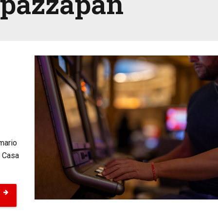
Spazzapan
mario
a Casa