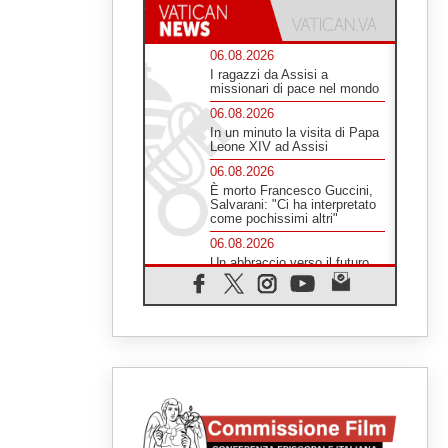
06.08.2026
I ragazzi da Assisi a
missionari di pace nel mondo
06.08.2026
In un minuto la visita di Papa
Leone XIV ad Assisi
06.08.2026
È morto Francesco Guccini,
Salvarani: "Ci ha interpretato
come pochissimi altri"
06.08.2026
Un abbraccio verso il futuro,
la grande festa del Papa e dei
giovani ad Assisi
06.08.2026
Il grazie dei giovani al Papa:
"Oggi ci sentiamo Chiesa"
06.08.2026
Leone XIV: la rivoluzione del
Vangelo abbatte i muri che
separano gli esseri umani
06.08.2026