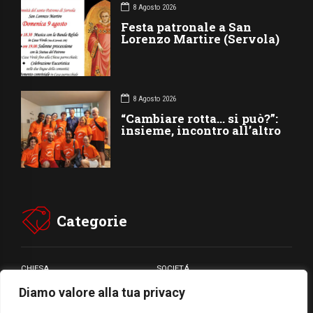
8 Agosto 2026
Festa patronale a San
Lorenzo Martire (Servola)
8 Agosto 2026
“Cambiare rotta… si può?”:
insieme, incontro all’altro
Categorie
CHIESA
SOCIETÁ
Diamo valore alla tua privacy
CARITÁ
GIUBILEO