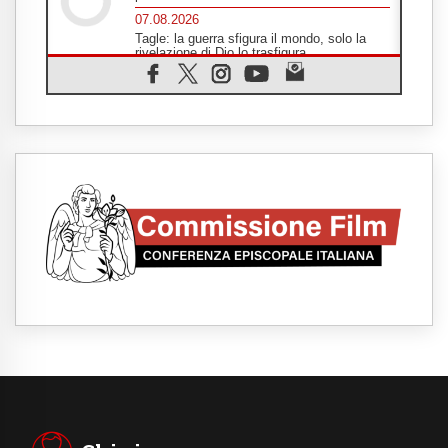
07.08.2026
Tagle: la guerra sfigura il mondo, solo la
rivelazione di Dio lo trasfigura
07.08.2026
Il Papa in Francia, quattro giorni intensi tra
Chiesa, popolo e istituzioni
07.08.2026
SIGNIS 2026, dare voce alle religiose
cattoliche nello spazio pubblico
07.08.2026
Honduras, gli sfollati invisibili di una crisi
dimenticata
07.08.2026
Italia, Antigone: carceri al limite della
sopravvivenza per caldo e sovraffollamento
07.08.2026
Parolin conclude il viaggio in Messico: "La
pace inizia con l'empatia per il dolore altrui"
07.08.2026
Uruguay, il presidente dei vescovi: la visita
del Papa dono per tutto il Paese