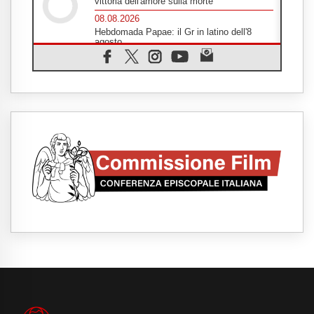
vittoria dell'amore sulla morte
08.08.2026
Hebdomada Papae: il Gr in latino dell'8
agosto
08.08.2026
Spin Time, Reina: Cristo non abita nei
palazzi del potere ma si identifica coi
senzatetto
08.08.2026
SIGNIS 2026, la comunicazione al servizio
del Vangelo
08.08.2026
Argentina, l'arcivescovo Colombo: "La
visita del Papa messaggio di pace e
dignità"
08.08.2026
Tonalestate 2026, i giovani sconfiggono la
paura
08.08.2026
Marcinelle, 70 anni dopo istituita la Giornata
europea per le vittime sul lavoro
08.08.2026
Arabia Saudita, Turchia e Pakistan
stringono una nuova alleanza militare in