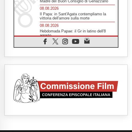
Madre del Buon Consiglio di Genazzano
08.08.2026
Il Papa: in Sant'Agata contempliamo la
vittoria dell'amore sulla morte
08.08.2026
Hebdomada Papae: il Gr in latino dell'8
agosto
08.08.2026
Spin Time, Reina: Cristo non abita nei
palazzi del potere ma si identifica coi
senzatetto
08.08.2026
SIGNIS 2026, la comunicazione al servizio
del Vangelo
08.08.2026
Argentina, l'arcivescovo Colombo: "La
visita del Papa messaggio di pace e
dignità"
08.08.2026
Tonalestate 2026, i giovani sconfiggono la
paura
08.08.2026
Marcinelle, 70 anni dopo istituita la Giornata
europea per le vittime sul lavoro