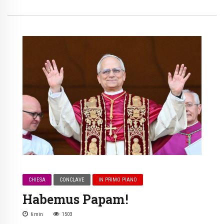
CHIESA
CONCLAVE
IN PRIMO PIANO
Habemus Papam!
6
min
1503