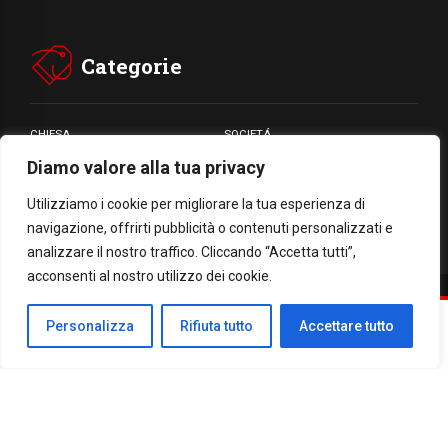
Categorie
CHIESA
SOCIETÁ
Diamo valore alla tua privacy
CARITÁ
GIUBILEO
CULTURA
MEDIA
Utilizziamo i cookie per migliorare la tua esperienza di
navigazione, offrirti pubblicità o contenuti personalizzati e
analizzare il nostro traffico. Cliccando “Accetta tutti”,
acconsenti al nostro utilizzo dei cookie.
Facebook
WhatsApp
Threads
Email
Condividi
Personalizza
Rifiuta tutto
Accettare tutto