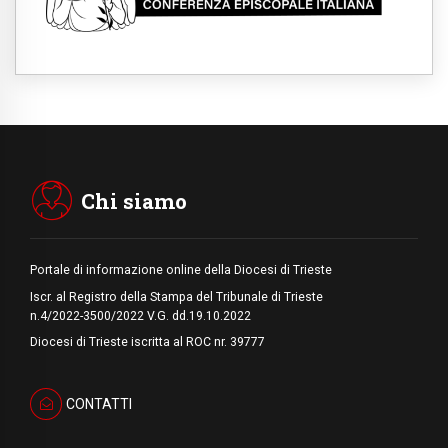
"l'uomo, il mezzo e l'algoritmo"
09.08.2026
Spagna, controlli alle frontiere per i
viaggiatori provenienti dall'Italia
09.08.2026
Indonesia, un dollaro per la costruzione di
219 Chiese
09.08.2026
Il dialogo interreligioso, isola di resistenza
per rispondere alle paure del mondo
Chi siamo
Portale di informazione online della Diocesi di Trieste
Iscr. al Registro della Stampa del Tribunale di Trieste
n.4/2022-3500/2022 V.G. dd.19.10.2022
Diocesi di Trieste iscritta al ROC nr. 39777
CONTATTI