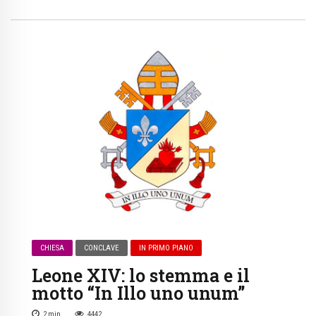
CHIESA
CONCLAVE
IN PRIMO PIANO
Leone XIV: lo stemma e il
motto “In Illo uno unum”
2
min
4442