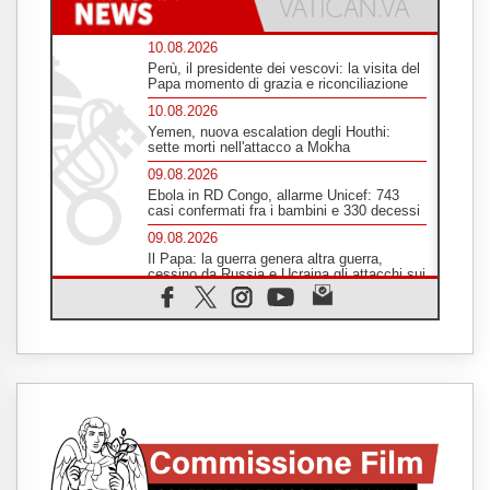
10.08.2026
Perù, il presidente dei vescovi: la visita del
Papa momento di grazia e riconciliazione
10.08.2026
Yemen, nuova escalation degli Houthi:
sette morti nell'attacco a Mokha
09.08.2026
Ebola in RD Congo, allarme Unicef: 743
casi confermati fra i bambini e 330 decessi
09.08.2026
Il Papa: la guerra genera altra guerra,
cessino da Russia e Ucraina gli attacchi sui
civili
09.08.2026
Leone XIV: non disperare, neanche nei
momenti di buio. Gesù non ci abbandona
mai
09.08.2026
Drammatica escalation del conflitto tra
Russia e Ucraina
09.08.2026
Tra Tolkien e Leone, un convegno su