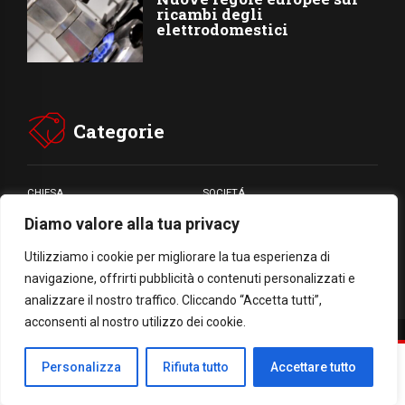
ricambi degli
elettrodomestici
Categorie
CHIESA
SOCIETÁ
Diamo valore alla tua privacy
CARITÁ
GIUBILEO
CULTURA
MEDIA
Utilizziamo i cookie per migliorare la tua esperienza di
navigazione, offrirti pubblicità o contenuti personalizzati e
analizzare il nostro traffico. Cliccando “Accetta tutti”,
acconsenti al nostro utilizzo dei cookie.
Facebook
WhatsApp
Threads
Email
Condividi
Personalizza
Rifiuta tutto
Accettare tutto