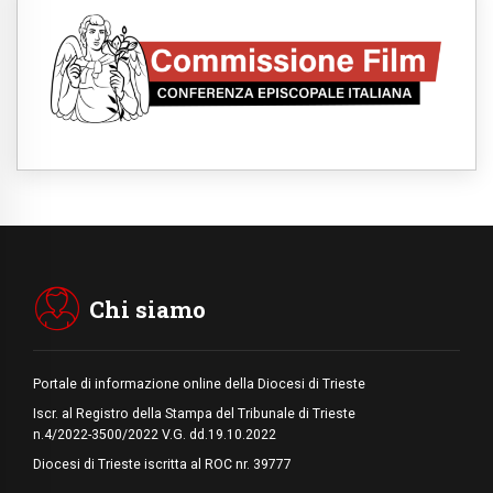
Il Papa con i giovani ad Assisi: costruire la
civiltà dell'amore non delle contrapposizioni
06.08.2026
Hiroshima e Nagasaki, 81 anni dopo. Al via
i "dieci giorni di preghiera per la pace"
06.08.2026
Santa Maria degli Angeli, quando un
Santuario custodisce le origini
06.08.2026
Libano, riprendono i colloqui di Roma tra
nuove tensioni e raid nel sud
06.08.2026
Medio Oriente, intesa tra Iran e Oman sullo
Stretto di Hormuz
Chi siamo
Portale di informazione online della Diocesi di Trieste
Iscr. al Registro della Stampa del Tribunale di Trieste
n.4/2022-3500/2022 V.G. dd.19.10.2022
Diocesi di Trieste iscritta al ROC nr. 39777