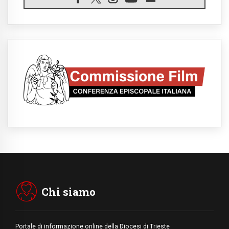
07.08.2026
Il Papa in Francia, quattro giorni intensi tra
Chiesa, popolo e istituzioni
07.08.2026
SIGNIS 2026, dare voce alle religiose
cattoliche nello spazio pubblico
07.08.2026
Honduras, gli sfollati invisibili di una crisi
dimenticata
07.08.2026
Italia, Antigone: carceri al limite della
sopravvivenza per caldo e sovraffollamento
07.08.2026
Parolin conclude il viaggio in Messico: "La
pace inizia con l'empatia per il dolore altrui"
07.08.2026
Uruguay, il presidente dei vescovi: la visita
del Papa dono per tutto il Paese
Chi siamo
Portale di informazione online della Diocesi di Trieste