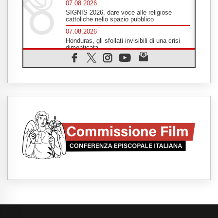
07.08.2026
SIGNIS 2026, dare voce alle religiose
cattoliche nello spazio pubblico
07.08.2026
Honduras, gli sfollati invisibili di una crisi
dimenticata
07.08.2026
Italia, Antigone: carceri al limite della
sopravvivenza per caldo e sovraffollamento
07.08.2026
Parolin conclude il viaggio in Messico: "La
pace inizia con l'empatia per il dolore altrui"
07.08.2026
Uruguay, il presidente dei vescovi: la visita
del Papa dono per tutto il Paese
07.08.2026
Gaza, la strage dei bambini non si ferma:
300 morti in 300 giorni
07.08.2026
Medio Oriente, non c'è accordo tra Libano e
Israele
06.08.2026
Il responsabile del "Go! Franciscan Youth
Meeting": da Assisi uno sguardo nuovo