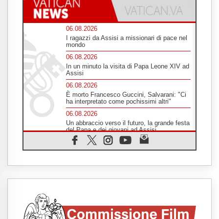
06.08.2026
I ragazzi da Assisi a missionari di pace nel
mondo
06.08.2026
In un minuto la visita di Papa Leone XIV ad
Assisi
06.08.2026
È morto Francesco Guccini, Salvarani: "Ci
ha interpretato come pochissimi altri"
06.08.2026
Un abbraccio verso il futuro, la grande festa
del Papa e dei giovani ad Assisi
06.08.2026
Il grazie dei giovani al Papa: "Oggi ci
sentiamo Chiesa"
06.08.2026
Leone XIV: la rivoluzione del Vangelo
abbatte i muri che separano gli esseri
umani
06.08.2026
Fra Marco Vianelli: alla scuola di san