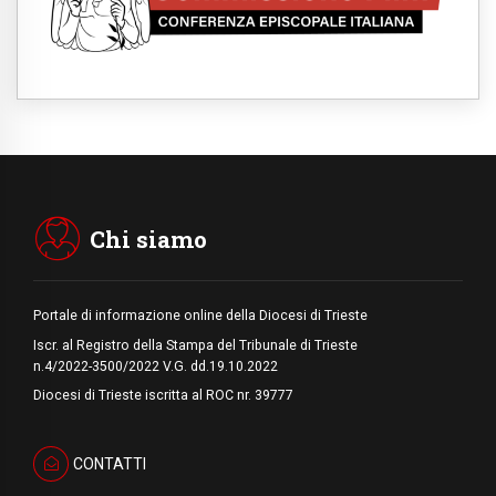
Francesco per imparare il Vangelo della
pace
06.08.2026
Hiroshima, ad 81 anni dalla bomba resta
alto il richiamo al disarmo mondiale
06.08.2026
Il Papa con i giovani ad Assisi: costruire la
civiltà dell'amore non delle contrapposizioni
06.08.2026
Hiroshima e Nagasaki, 81 anni dopo. Al via
i "dieci giorni di preghiera per la pace"
Chi siamo
Portale di informazione online della Diocesi di Trieste
Iscr. al Registro della Stampa del Tribunale di Trieste
n.4/2022-3500/2022 V.G. dd.19.10.2022
Diocesi di Trieste iscritta al ROC nr. 39777
CONTATTI