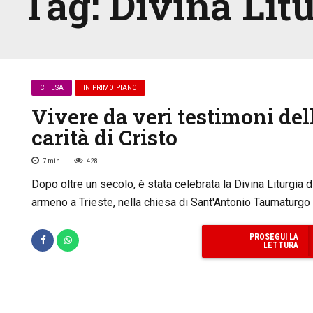
Tag:
Divina Lit
CHIESA
IN PRIMO PIANO
Vivere da veri testimoni del
carità di Cristo
7
min
428
Dopo oltre un secolo, è stata celebrata la Divina Liturgia di
armeno a Trieste, nella chiesa di Sant'Antonio Taumaturgo
PROSEGUI LA
LETTURA