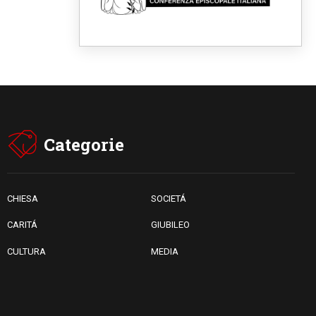
Fra Marco Vianelli: alla scuola
di san Francesco per
imparare il Vangelo della pace
06.08.2026
Hiroshima, ad 81 anni dalla
bomba resta alto il richiamo al
disarmo mondiale
06.08.2026
Il Papa con i giovani ad
Assisi: costruire la civiltà
dell'amore non delle
Categorie
contrapposizioni
06.08.2026
Hiroshima e Nagasaki, 81
anni dopo. Al via i "dieci giorni
di preghiera per la pace"
CHIESA
SOCIETÁ
CARITÁ
GIUBILEO
CULTURA
MEDIA