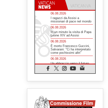
06.08.2026
I ragazzi da Assisi a
missionari di pace nel mondo
06.08.2026
In un minuto la visita di Papa
Leone XIV ad Assisi
06.08.2026
È morto Francesco Guccini,
Salvarani: "Ci ha interpretato
come pochissimi altri"
06.08.2026
Un abbraccio verso il futuro,
la grande festa del Papa e dei
giovani ad Assisi
06.08.2026
Il grazie dei giovani al Papa:
"Oggi ci sentiamo Chiesa"
06.08.2026
Leone XIV: la rivoluzione del
Vangelo abbatte i muri che
separano gli esseri umani
06.08.2026