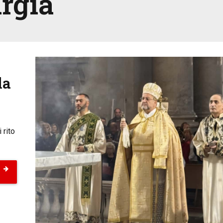
urgia
la
 rito